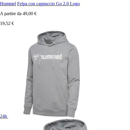
Hummel
Felpa con cappuccio Go 2.0 Logo
A partire da
49,00 €
19,52 €
24h