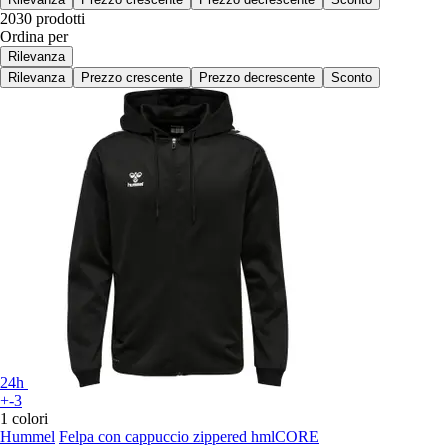
2030 prodotti
Ordina per
Rilevanza
Rilevanza
Prezzo crescente
Prezzo decrescente
Sconto
24h
+-3
1 colori
Hummel
Felpa con cappuccio zippered hmlCORE