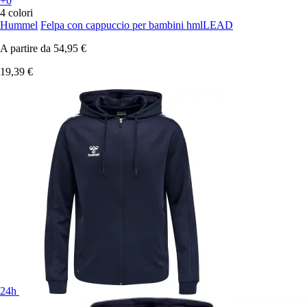
+0
4 colori
Hummel
Felpa con cappuccio per bambini hmlLEAD
A partire da
54,95 €
19,39 €
24h