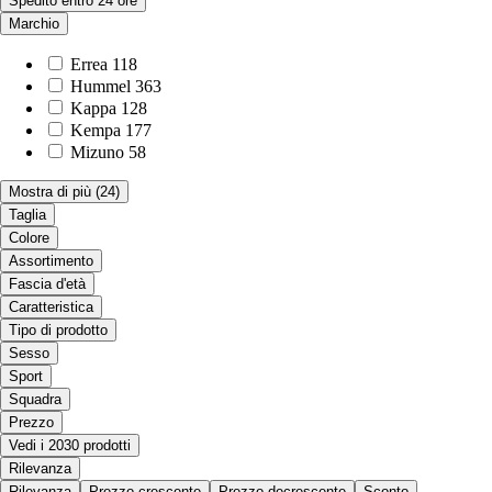
Spedito entro 24 ore
Marchio
Errea
118
Hummel
363
Kappa
128
Kempa
177
Mizuno
58
Mostra di più
(24)
Taglia
Colore
Assortimento
Fascia d'età
Caratteristica
Tipo di prodotto
Sesso
Sport
Squadra
Prezzo
Vedi i 2030 prodotti
Rilevanza
Rilevanza
Prezzo crescente
Prezzo decrescente
Sconto