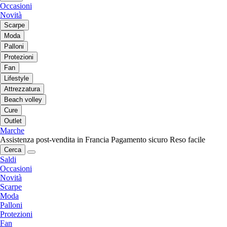
Occasioni
Novità
Scarpe
Moda
Palloni
Protezioni
Fan
Lifestyle
Attrezzatura
Beach volley
Cure
Outlet
Marche
Assistenza post-vendita in Francia
Pagamento sicuro
Reso facile
Cerca
Saldi
Occasioni
Novità
Scarpe
Moda
Palloni
Protezioni
Fan