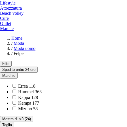
Lifestyle
Attrezzatura
Beach volley
Cure
Outlet
Marche
Home
/
Moda
/
Moda uomo
/
Felpe
Filtri
Spedito entro 24 ore
Marchio
Errea
118
Hummel
363
Kappa
128
Kempa
177
Mizuno
58
Mostra di più
(24)
Taglia