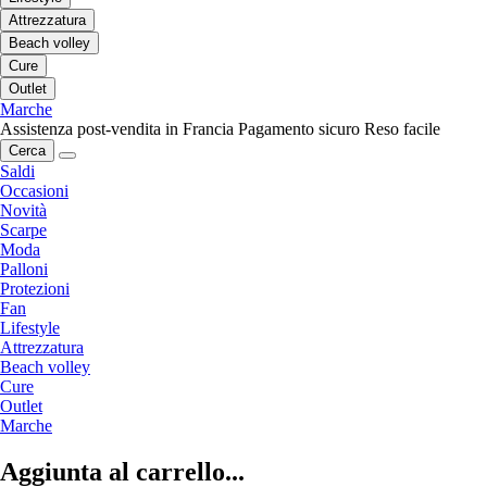
Attrezzatura
Beach volley
Cure
Outlet
Marche
Assistenza post-vendita in Francia
Pagamento sicuro
Reso facile
Cerca
Saldi
Occasioni
Novità
Scarpe
Moda
Palloni
Protezioni
Fan
Lifestyle
Attrezzatura
Beach volley
Cure
Outlet
Marche
Aggiunta al carrello...