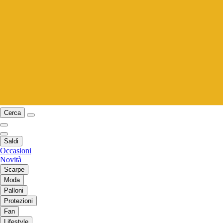
Cerca
Saldi
Occasioni
Novità
Scarpe
Moda
Palloni
Protezioni
Fan
Lifestyle