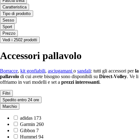
Fascia d'età
Caratteristica
Tipo di prodotto
Sesso
Sport
Prezzo
Vedi i 2502 prodotti
Accessori pallavolo
Borracce
,
kit gonfiabili
,
asciugamani
o
sandali
: tutti gli accessori per
la
pallavolo
di cui avete bisogno sono disponibili su
Direct-Volley
. Ve li
offriamo in vari modelli e set a
prezzi interessanti
.
Filtri
Spedito entro 24 ore
Marchio
adidas
173
Garmin
260
Gibbon
7
Hummel
94