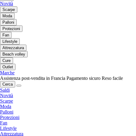
Novità
Scarpe
Moda
Palloni
Protezioni
Fan
Lifestyle
Attrezzatura
Beach volley
Cure
Outlet
Marche
Assistenza post-vendita in Francia
Pagamento sicuro
Reso facile
Cerca
Saldi
Novità
Scarpe
Moda
Palloni
Protezioni
Fan
Lifestyle
Attrezzatura