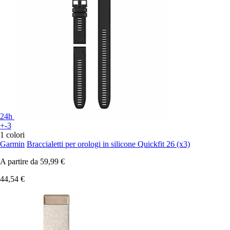
24h
+-3
1 colori
Garmin
Braccialetti per orologi in silicone Quickfit 26 (x3)
A partire da
59,99 €
44,54 €