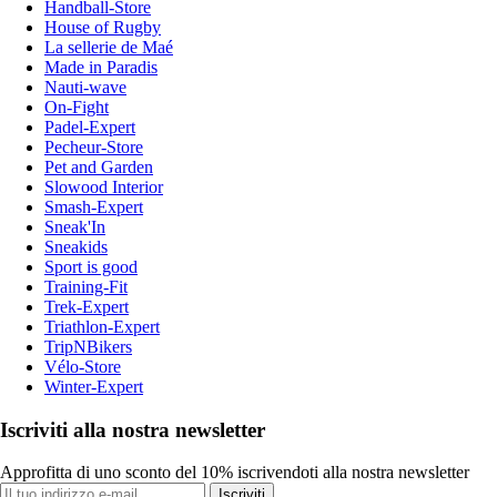
Handball-Store
House of Rugby
La sellerie de Maé
Made in Paradis
Nauti-wave
On-Fight
Padel-Expert
Pecheur-Store
Pet and Garden
Slowood Interior
Smash-Expert
Sneak'In
Sneakids
Sport is good
Training-Fit
Trek-Expert
Triathlon-Expert
TripNBikers
Vélo-Store
Winter-Expert
Iscriviti alla nostra newsletter
Approfitta di uno sconto del 10% iscrivendoti alla nostra newsletter
Iscriviti