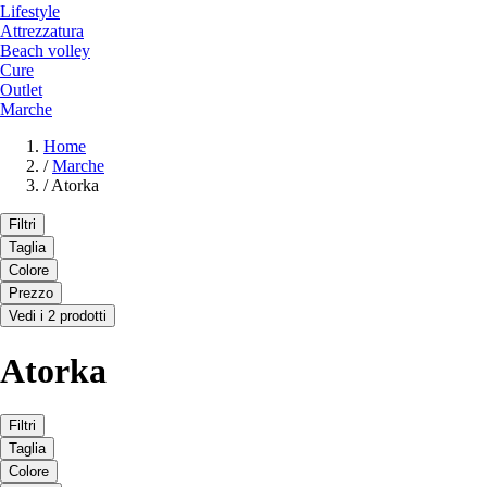
Lifestyle
Attrezzatura
Beach volley
Cure
Outlet
Marche
Home
/
Marche
/
Atorka
Filtri
Taglia
Colore
Prezzo
Vedi i 2 prodotti
Atorka
Filtri
Taglia
Colore