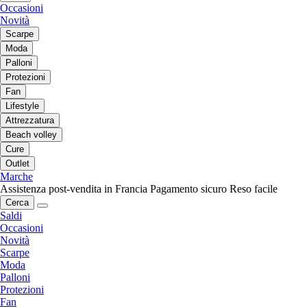
Occasioni
Novità
Scarpe
Moda
Palloni
Protezioni
Fan
Lifestyle
Attrezzatura
Beach volley
Cure
Outlet
Marche
Assistenza post-vendita in Francia
Pagamento sicuro
Reso facile
Cerca
Saldi
Occasioni
Novità
Scarpe
Moda
Palloni
Protezioni
Fan