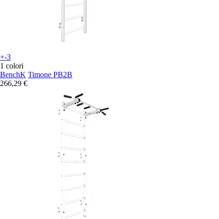
+-3
1 colori
BenchK
Timone PB2B
266,29 €