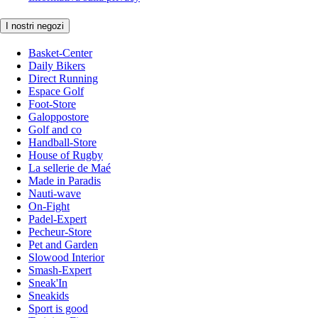
I nostri negozi
Basket-Center
Daily Bikers
Direct Running
Espace Golf
Foot-Store
Galoppostore
Golf and co
Handball-Store
House of Rugby
La sellerie de Maé
Made in Paradis
Nauti-wave
On-Fight
Padel-Expert
Pecheur-Store
Pet and Garden
Slowood Interior
Smash-Expert
Sneak'In
Sneakids
Sport is good