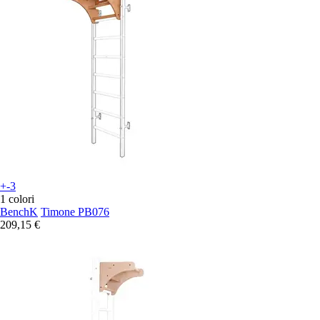
+-3
1 colori
BenchK
Timone PB076
209,15 €