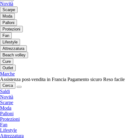
Novità
Scarpe
Moda
Palloni
Protezioni
Fan
Lifestyle
Attrezzatura
Beach volley
Cure
Outlet
Marche
Assistenza post-vendita in Francia
Pagamento sicuro
Reso facile
Cerca
Saldi
Novità
Scarpe
Moda
Palloni
Protezioni
Fan
Lifestyle
Attrezzatura