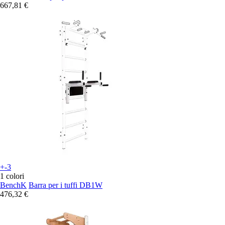
667,81 €
+-3
1 colori
BenchK
Barra per i tuffi DB1W
476,32 €