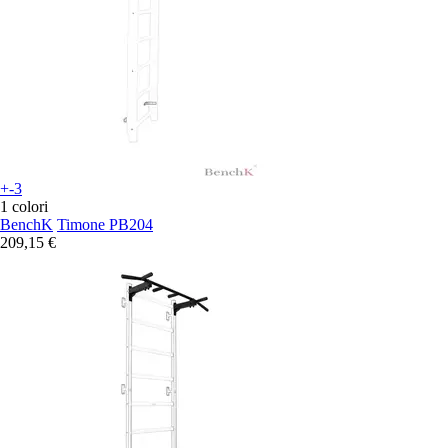
+-3
1 colori
BenchK
Timone PB204
209,15 €