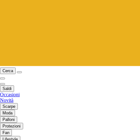
Cerca
Saldi
Occasioni
Novità
Scarpe
Moda
Palloni
Protezioni
Fan
Lifestyle