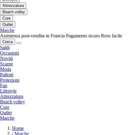
Attrezzatura
Beach volley
Cure
Outlet
Marche
Assistenza post-vendita in Francia
Pagamento sicuro
Reso facile
Cerca
Saldi
Occasioni
Novità
Scarpe
Moda
Palloni
Protezioni
Fan
Lifestyle
Attrezzatura
Beach volley
Cure
Outlet
Marche
Home
/
Marche