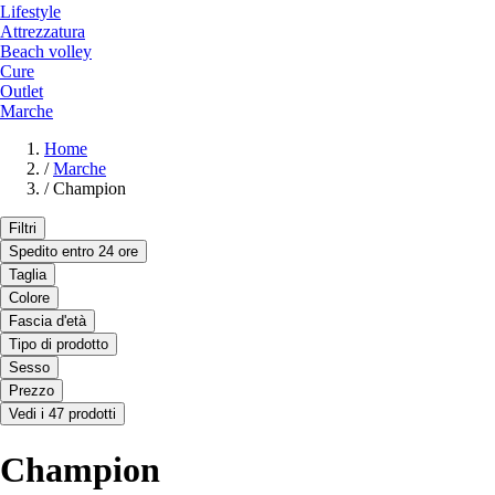
Lifestyle
Attrezzatura
Beach volley
Cure
Outlet
Marche
Home
/
Marche
/
Champion
Filtri
Spedito entro 24 ore
Taglia
Colore
Fascia d'età
Tipo di prodotto
Sesso
Prezzo
Vedi i 47 prodotti
Champion