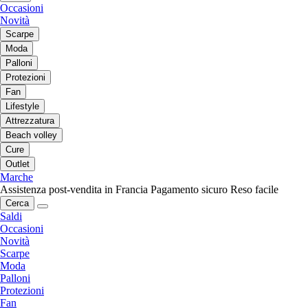
Occasioni
Novità
Scarpe
Moda
Palloni
Protezioni
Fan
Lifestyle
Attrezzatura
Beach volley
Cure
Outlet
Marche
Assistenza post-vendita in Francia
Pagamento sicuro
Reso facile
Cerca
Saldi
Occasioni
Novità
Scarpe
Moda
Palloni
Protezioni
Fan