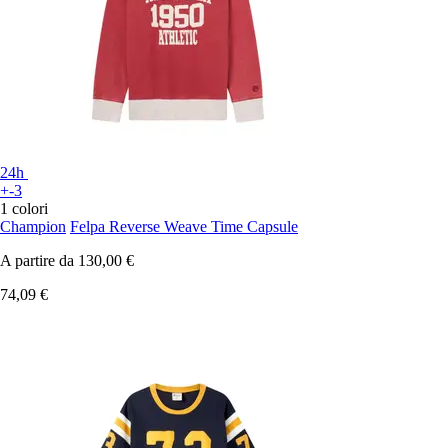
24h
+-3
1 colori
Champion
Felpa Reverse Weave Time Capsule
A partire da
130,00 €
74,09 €