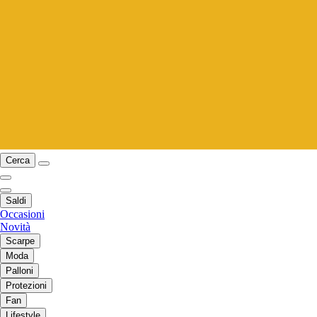
Cerca
Saldi
Occasioni
Novità
Scarpe
Moda
Palloni
Protezioni
Fan
Lifestyle