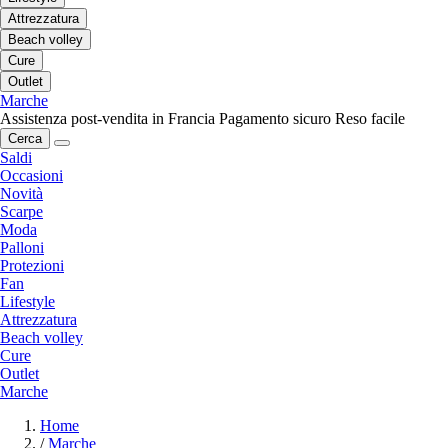
Attrezzatura
Beach volley
Cure
Outlet
Marche
Assistenza post-vendita in Francia
Pagamento sicuro
Reso facile
Cerca
Saldi
Occasioni
Novità
Scarpe
Moda
Palloni
Protezioni
Fan
Lifestyle
Attrezzatura
Beach volley
Cure
Outlet
Marche
Home
/
Marche