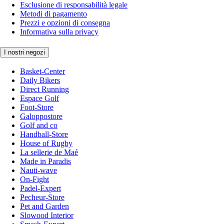
Esclusione di responsabilità legale
Metodi di pagamento
Prezzi e opzioni di consegna
Informativa sulla privacy
I nostri negozi
Basket-Center
Daily Bikers
Direct Running
Espace Golf
Foot-Store
Galoppostore
Golf and co
Handball-Store
House of Rugby
La sellerie de Maé
Made in Paradis
Nauti-wave
On-Fight
Padel-Expert
Pecheur-Store
Pet and Garden
Slowood Interior