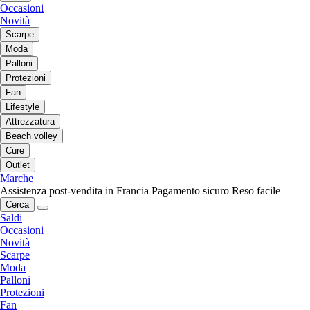
Occasioni
Novità
Scarpe
Moda
Palloni
Protezioni
Fan
Lifestyle
Attrezzatura
Beach volley
Cure
Outlet
Marche
Assistenza post-vendita in Francia
Pagamento sicuro
Reso facile
Cerca
Saldi
Occasioni
Novità
Scarpe
Moda
Palloni
Protezioni
Fan