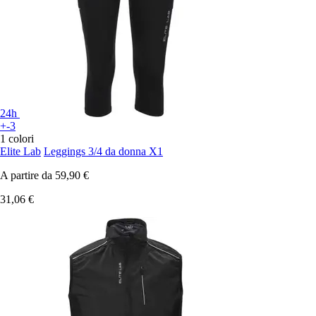
24h
+-3
1 colori
Elite Lab
Leggings 3/4 da donna X1
A partire da
59,90 €
31,06 €