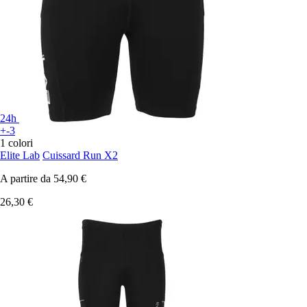
24h
+-3
1 colori
Elite Lab
Cuissard Run X2
A partire da
54,90 €
26,30 €