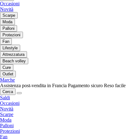
Occasioni
Novità
Scarpe
Moda
Palloni
Protezioni
Fan
Lifestyle
Attrezzatura
Beach volley
Cure
Outlet
Marche
Assistenza post-vendita in Francia
Pagamento sicuro
Reso facile
Cerca
Saldi
Occasioni
Novità
Scarpe
Moda
Palloni
Protezioni
Fan