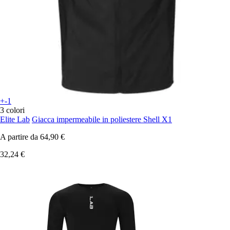
+-1
3 colori
Elite Lab
Giacca impermeabile in poliestere Shell X1
A partire da
64,90 €
32,24 €