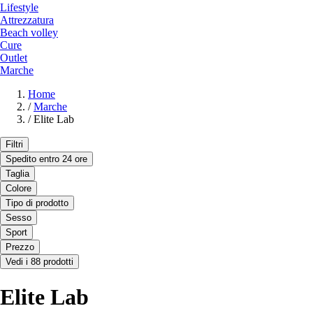
Lifestyle
Attrezzatura
Beach volley
Cure
Outlet
Marche
Home
/
Marche
/
Elite Lab
Filtri
Spedito entro 24 ore
Taglia
Colore
Tipo di prodotto
Sesso
Sport
Prezzo
Vedi i 88 prodotti
Elite Lab