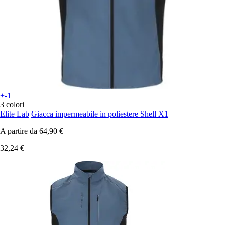
+-1
3 colori
Elite Lab
Giacca impermeabile in poliestere Shell X1
A partire da
64,90 €
32,24 €