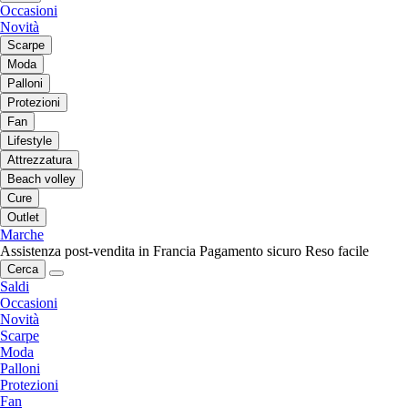
Occasioni
Novità
Scarpe
Moda
Palloni
Protezioni
Fan
Lifestyle
Attrezzatura
Beach volley
Cure
Outlet
Marche
Assistenza post-vendita in Francia
Pagamento sicuro
Reso facile
Cerca
Saldi
Occasioni
Novità
Scarpe
Moda
Palloni
Protezioni
Fan