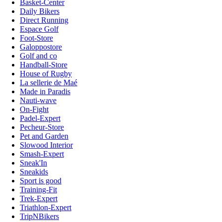
Basket-Center
Daily Bikers
Direct Running
Espace Golf
Foot-Store
Galoppostore
Golf and co
Handball-Store
House of Rugby
La sellerie de Maé
Made in Paradis
Nauti-wave
On-Fight
Padel-Expert
Pecheur-Store
Pet and Garden
Slowood Interior
Smash-Expert
Sneak'In
Sneakids
Sport is good
Training-Fit
Trek-Expert
Triathlon-Expert
TripNBikers