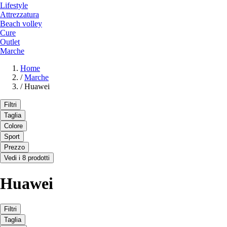
Lifestyle
Attrezzatura
Beach volley
Cure
Outlet
Marche
Home
/
Marche
/
Huawei
Filtri
Taglia
Colore
Sport
Prezzo
Vedi i 8 prodotti
Huawei
Filtri
Taglia