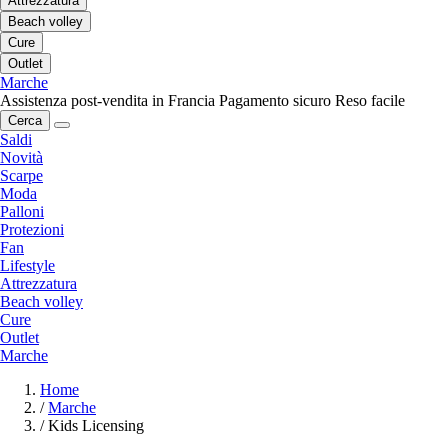
Attrezzatura
Beach volley
Cure
Outlet
Marche
Assistenza post-vendita in Francia
Pagamento sicuro
Reso facile
Cerca
Saldi
Novità
Scarpe
Moda
Palloni
Protezioni
Fan
Lifestyle
Attrezzatura
Beach volley
Cure
Outlet
Marche
Home
/
Marche
/
Kids Licensing