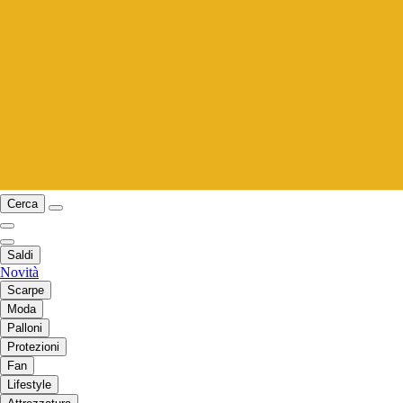
Cerca
Saldi
Novità
Scarpe
Moda
Palloni
Protezioni
Fan
Lifestyle