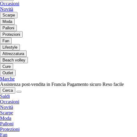
Occasioni
Novità
Scarpe
Moda
Palloni
Protezioni
Fan
Lifestyle
Attrezzatura
Beach volley
Cure
Outlet
Marche
Assistenza post-vendita in Francia
Pagamento sicuro
Reso facile
Cerca
Saldi
Occasioni
Novità
Scarpe
Moda
Palloni
Protezioni
Fan