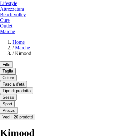
Lifestyle
Attrezzatura
Beach volley
Cure
Outlet
Marche
Home
/
Marche
/
Kimood
Filtri
Taglia
Colore
Fascia d'età
Tipo di prodotto
Sesso
Sport
Prezzo
Vedi i 26 prodotti
Kimood