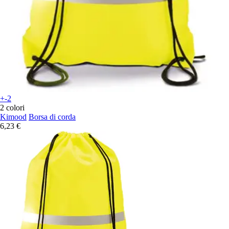
+-2
2 colori
Kimood
Borsa di corda
6,23 €