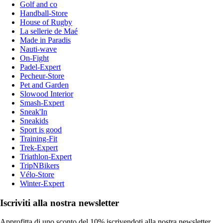
Golf and co
Handball-Store
House of Rugby
La sellerie de Maé
Made in Paradis
Nauti-wave
On-Fight
Padel-Expert
Pecheur-Store
Pet and Garden
Slowood Interior
Smash-Expert
Sneak'In
Sneakids
Sport is good
Training-Fit
Trek-Expert
Triathlon-Expert
TripNBikers
Vélo-Store
Winter-Expert
Iscriviti alla nostra newsletter
Approfitta di uno sconto del 10% iscrivendoti alla nostra newsletter