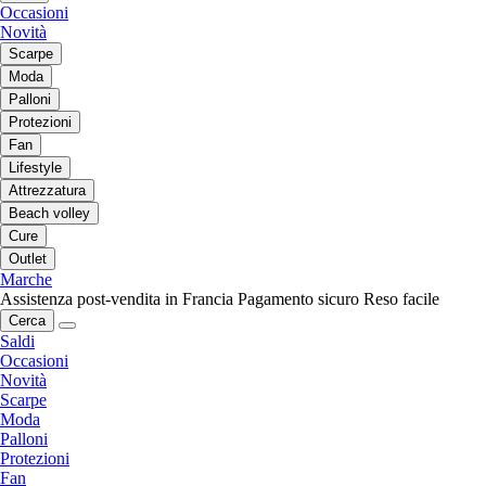
Occasioni
Novità
Scarpe
Moda
Palloni
Protezioni
Fan
Lifestyle
Attrezzatura
Beach volley
Cure
Outlet
Marche
Assistenza post-vendita in Francia
Pagamento sicuro
Reso facile
Cerca
Saldi
Occasioni
Novità
Scarpe
Moda
Palloni
Protezioni
Fan