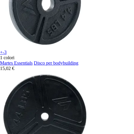
+-3
1 colori
Martes Essentials
Disco per bodybuilding
15,02 €