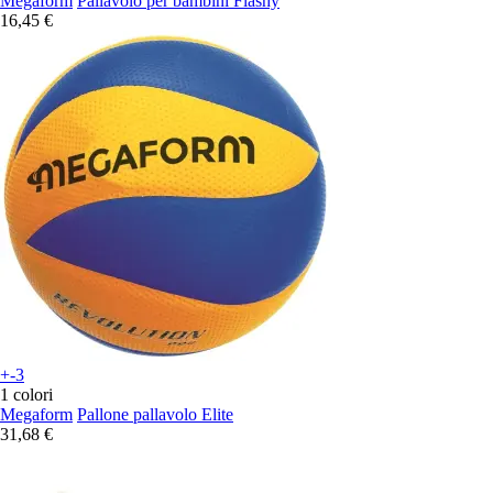
Megaform
Pallavolo per bambini Flashy
16,45 €
+-3
1 colori
Megaform
Pallone pallavolo Elite
31,68 €