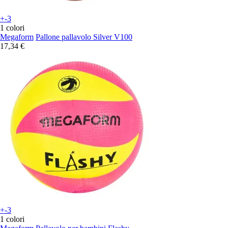
+-3
1 colori
Megaform
Pallone pallavolo Silver V100
17,34 €
+-3
1 colori