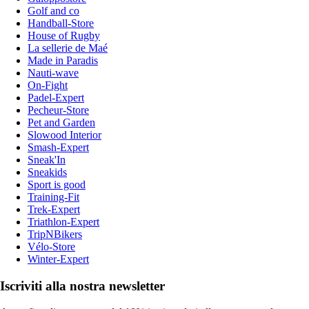
Golf and co
Handball-Store
House of Rugby
La sellerie de Maé
Made in Paradis
Nauti-wave
On-Fight
Padel-Expert
Pecheur-Store
Pet and Garden
Slowood Interior
Smash-Expert
Sneak'In
Sneakids
Sport is good
Training-Fit
Trek-Expert
Triathlon-Expert
TripNBikers
Vélo-Store
Winter-Expert
Iscriviti alla nostra newsletter