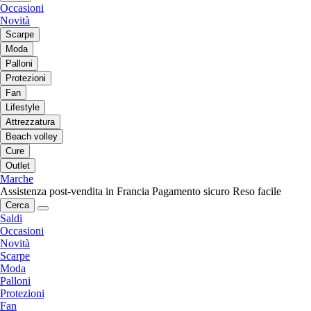
Occasioni
Novità
Scarpe
Moda
Palloni
Protezioni
Fan
Lifestyle
Attrezzatura
Beach volley
Cure
Outlet
Marche
Assistenza post-vendita in Francia
Pagamento sicuro
Reso facile
Cerca
Saldi
Occasioni
Novità
Scarpe
Moda
Palloni
Protezioni
Fan