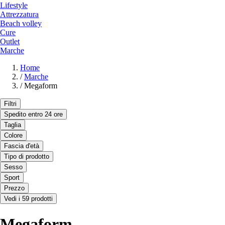
Lifestyle
Attrezzatura
Beach volley
Cure
Outlet
Marche
Home
/
Marche
/
Megaform
Filtri
Spedito entro 24 ore
Taglia
Colore
Fascia d'età
Tipo di prodotto
Sesso
Sport
Prezzo
Vedi i 59 prodotti
Megaform