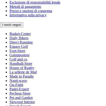
Esclusione di responsabilità legale
Metodi di pagamento
Prezzi e opzioni di consegna
Informativa sulla privacy
I nostri negozi
Basket-Center
Daily Bikers
Direct Running
Espace Golf
Foot-Store
Galoppostore
Golf and co
Handball-Store
House of Rugby
La sellerie de Maé
Made in Paradis
Nauti-wave
On-Fight
Padel-Expert
Pecheur-Store
Pet and Garden
Slowood Interior