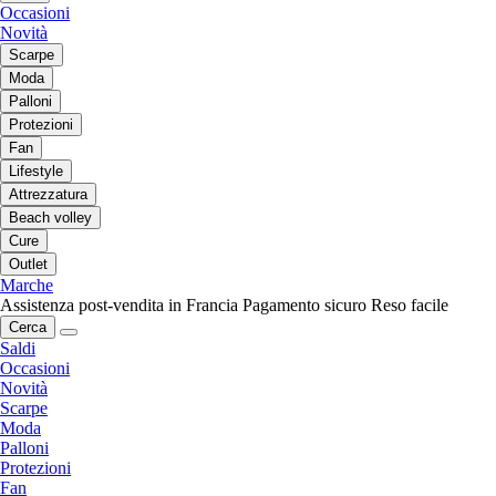
Occasioni
Novità
Scarpe
Moda
Palloni
Protezioni
Fan
Lifestyle
Attrezzatura
Beach volley
Cure
Outlet
Marche
Assistenza post-vendita in Francia
Pagamento sicuro
Reso facile
Cerca
Saldi
Occasioni
Novità
Scarpe
Moda
Palloni
Protezioni
Fan