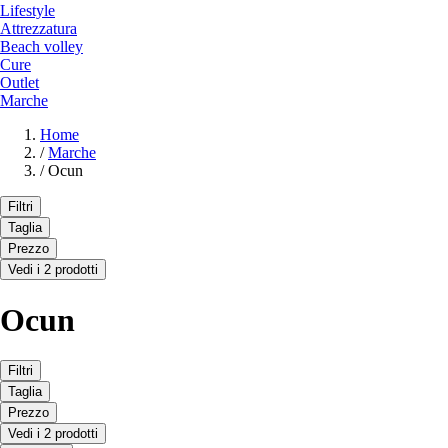
Lifestyle
Attrezzatura
Beach volley
Cure
Outlet
Marche
Home
/
Marche
/
Ocun
Filtri
Taglia
Prezzo
Vedi i 2 prodotti
Ocun
Filtri
Taglia
Prezzo
Vedi i 2 prodotti