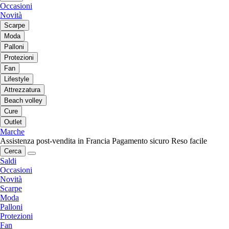
Occasioni
Novità
Scarpe
Moda
Palloni
Protezioni
Fan
Lifestyle
Attrezzatura
Beach volley
Cure
Outlet
Marche
Assistenza post-vendita in Francia
Pagamento sicuro
Reso facile
Cerca
Saldi
Occasioni
Novità
Scarpe
Moda
Palloni
Protezioni
Fan