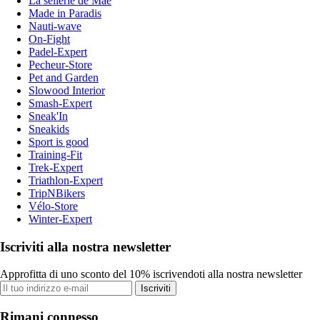
La sellerie de Maé
Made in Paradis
Nauti-wave
On-Fight
Padel-Expert
Pecheur-Store
Pet and Garden
Slowood Interior
Smash-Expert
Sneak'In
Sneakids
Sport is good
Training-Fit
Trek-Expert
Triathlon-Expert
TripNBikers
Vélo-Store
Winter-Expert
Iscriviti alla nostra newsletter
Approfitta di uno sconto del 10% iscrivendoti alla nostra newsletter
Iscriviti
Rimani connesso