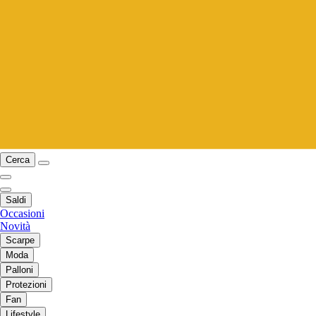
Cerca
Saldi
Occasioni
Novità
Scarpe
Moda
Palloni
Protezioni
Fan
Lifestyle