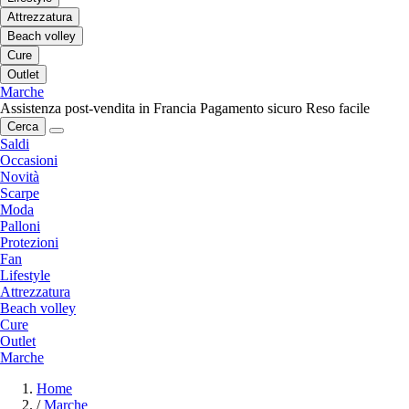
Attrezzatura
Beach volley
Cure
Outlet
Marche
Assistenza post-vendita in Francia
Pagamento sicuro
Reso facile
Cerca
Saldi
Occasioni
Novità
Scarpe
Moda
Palloni
Protezioni
Fan
Lifestyle
Attrezzatura
Beach volley
Cure
Outlet
Marche
Home
/
Marche