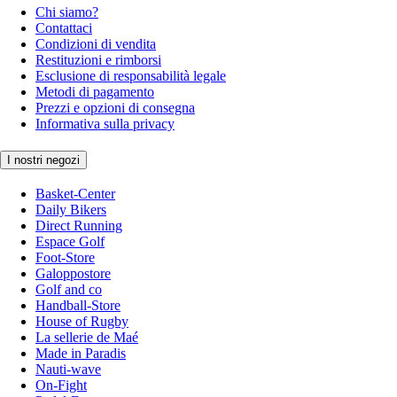
Chi siamo?
Contattaci
Condizioni di vendita
Restituzioni e rimborsi
Esclusione di responsabilità legale
Metodi di pagamento
Prezzi e opzioni di consegna
Informativa sulla privacy
I nostri negozi
Basket-Center
Daily Bikers
Direct Running
Espace Golf
Foot-Store
Galoppostore
Golf and co
Handball-Store
House of Rugby
La sellerie de Maé
Made in Paradis
Nauti-wave
On-Fight