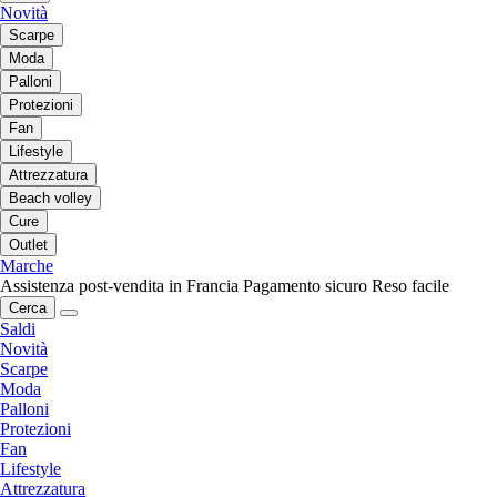
Novità
Scarpe
Moda
Palloni
Protezioni
Fan
Lifestyle
Attrezzatura
Beach volley
Cure
Outlet
Marche
Assistenza post-vendita in Francia
Pagamento sicuro
Reso facile
Cerca
Saldi
Novità
Scarpe
Moda
Palloni
Protezioni
Fan
Lifestyle
Attrezzatura