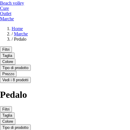
Beach volley
Cure
Outlet
Marche
Home
/
Marche
/
Pedalo
Filtri
Taglia
Colore
Tipo di prodotto
Prezzo
Vedi i 8 prodotti
Pedalo
Filtri
Taglia
Colore
Tipo di prodotto