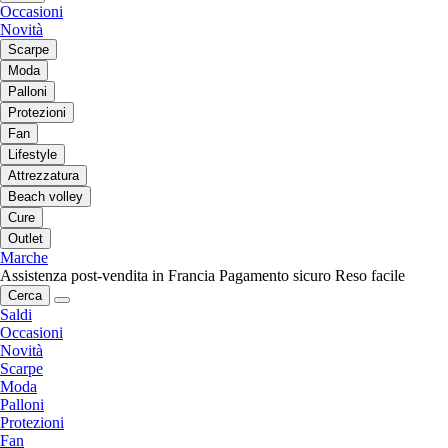
Occasioni
Novità
Scarpe
Moda
Palloni
Protezioni
Fan
Lifestyle
Attrezzatura
Beach volley
Cure
Outlet
Marche
Assistenza post-vendita in Francia
Pagamento sicuro
Reso facile
Cerca
Saldi
Occasioni
Novità
Scarpe
Moda
Palloni
Protezioni
Fan