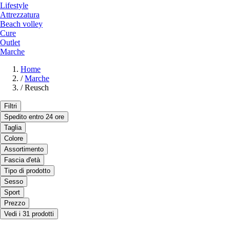
Lifestyle
Attrezzatura
Beach volley
Cure
Outlet
Marche
Home
/
Marche
/
Reusch
Filtri
Spedito entro 24 ore
Taglia
Colore
Assortimento
Fascia d'età
Tipo di prodotto
Sesso
Sport
Prezzo
Vedi i 31 prodotti