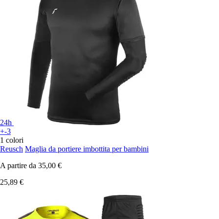
24h
+-3
1 colori
Reusch
Maglia da portiere imbottita per bambini
A partire da
35,00 €
25,89 €