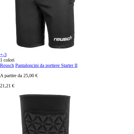
+-3
1 colori
Reusch
Pantaloncini da portiere Starter II
A partire da
25,00 €
21,21 €