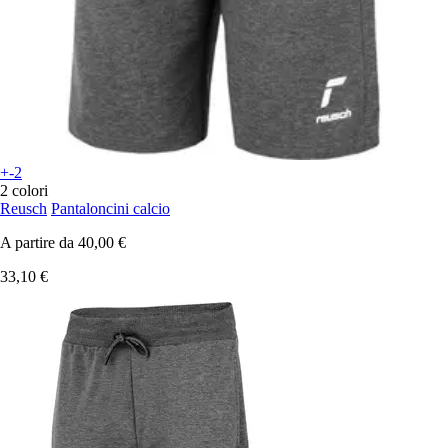
+-2
2 colori
Reusch
Pantaloncini calcio
A partire da
40,00 €
33,10 €