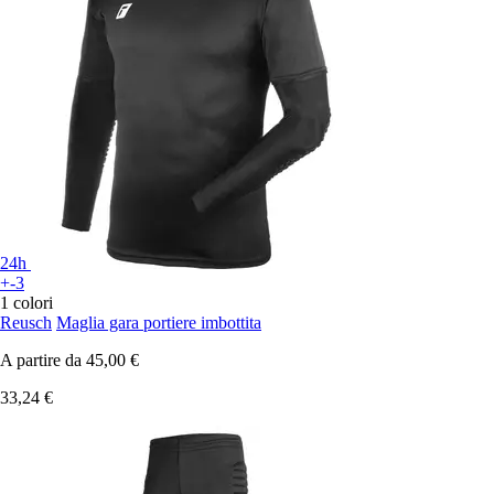
24h
+-3
1 colori
Reusch
Maglia gara portiere imbottita
A partire da
45,00 €
33,24 €