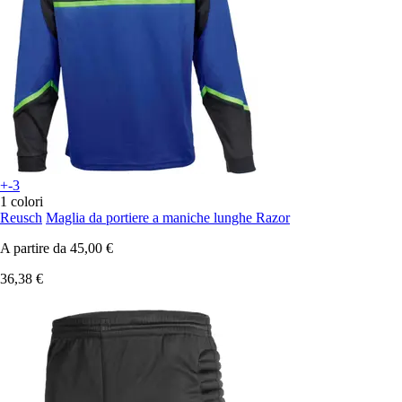
+-3
1 colori
Reusch
Maglia da portiere a maniche lunghe Razor
A partire da
45,00 €
36,38 €