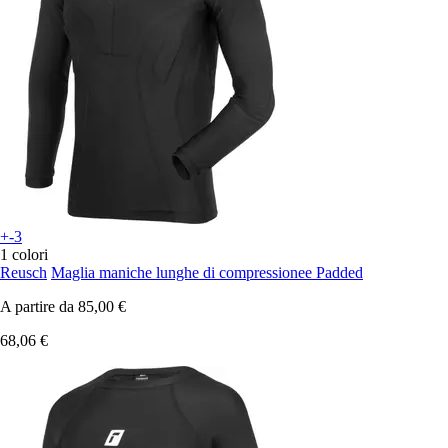
+-3
1 colori
Reusch
Maglia maniche lunghe di compressionee Padded
A partire da
85,00 €
68,06 €