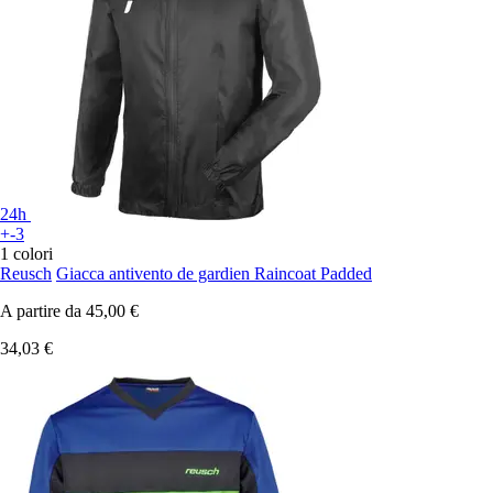
24h
+-3
1 colori
Reusch
Giacca antivento de gardien Raincoat Padded
A partire da
45,00 €
34,03 €