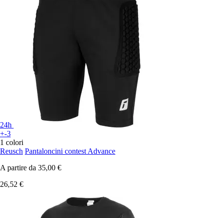
24h
+-3
1 colori
Reusch
Pantaloncini contest Advance
A partire da
35,00 €
26,52 €