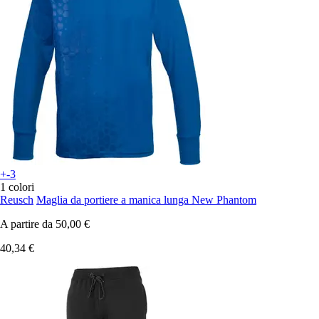
+-3
1 colori
Reusch
Maglia da portiere a manica lunga New Phantom
A partire da
50,00 €
40,34 €