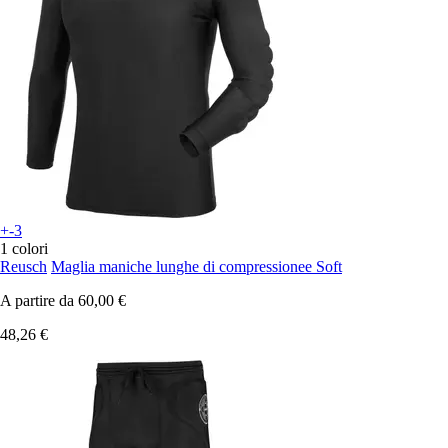
+-3
1 colori
Reusch
Maglia maniche lunghe di compressionee Soft
A partire da
60,00 €
48,26 €