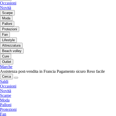
Occasioni
Novità
Scarpe
Moda
Palloni
Protezioni
Fan
Lifestyle
Attrezzatura
Beach volley
Cure
Outlet
Marche
Assistenza post-vendita in Francia
Pagamento sicuro
Reso facile
Cerca
Saldi
Occasioni
Novità
Scarpe
Moda
Palloni
Protezioni
Fan