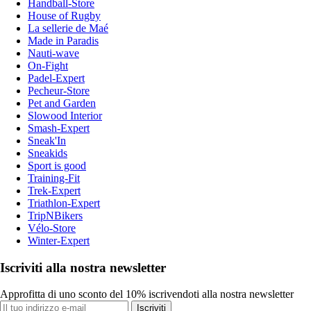
Handball-Store
House of Rugby
La sellerie de Maé
Made in Paradis
Nauti-wave
On-Fight
Padel-Expert
Pecheur-Store
Pet and Garden
Slowood Interior
Smash-Expert
Sneak'In
Sneakids
Sport is good
Training-Fit
Trek-Expert
Triathlon-Expert
TripNBikers
Vélo-Store
Winter-Expert
Iscriviti alla nostra newsletter
Approfitta di uno sconto del 10% iscrivendoti alla nostra newsletter
Iscriviti