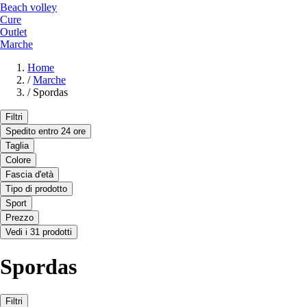
Beach volley
Cure
Outlet
Marche
Home
/
Marche
/
Spordas
Filtri
Spedito entro 24 ore
Taglia
Colore
Fascia d'età
Tipo di prodotto
Sport
Prezzo
Vedi i 31 prodotti
Spordas
Filtri