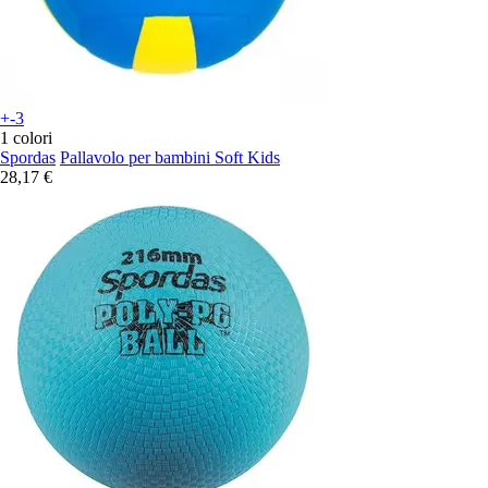
+-3
1 colori
Spordas
Pallavolo per bambini Soft Kids
28,17 €