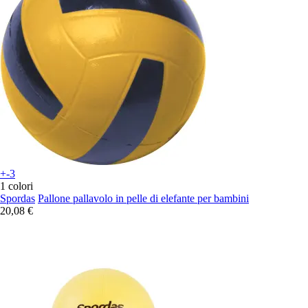
+-3
1 colori
Spordas
Pallone pallavolo in pelle di elefante per bambini
20,08 €