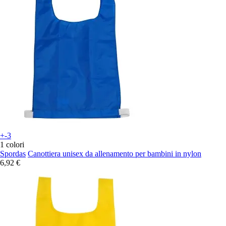
+-3
1 colori
Spordas
Canottiera unisex da allenamento per bambini in nylon
6,92 €