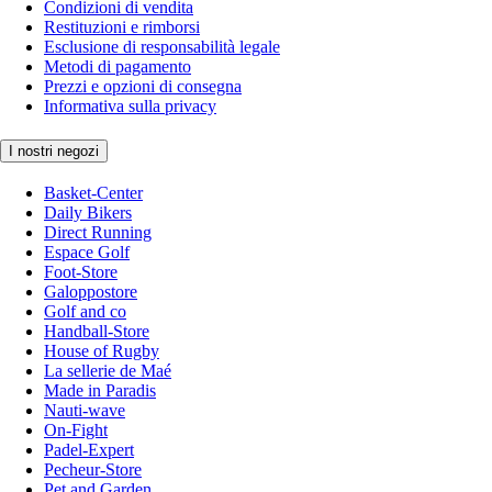
Condizioni di vendita
Restituzioni e rimborsi
Esclusione di responsabilità legale
Metodi di pagamento
Prezzi e opzioni di consegna
Informativa sulla privacy
I nostri negozi
Basket-Center
Daily Bikers
Direct Running
Espace Golf
Foot-Store
Galoppostore
Golf and co
Handball-Store
House of Rugby
La sellerie de Maé
Made in Paradis
Nauti-wave
On-Fight
Padel-Expert
Pecheur-Store
Pet and Garden