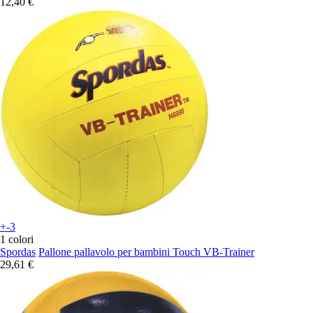
12,40 €
+-3
1 colori
Spordas
Pallone pallavolo per bambini Touch VB-Trainer
29,61 €