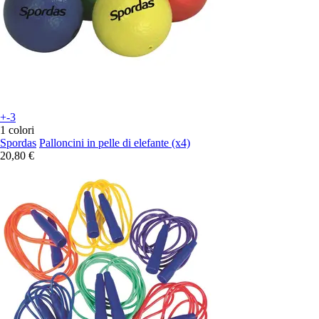
+-3
1 colori
Spordas
Palloncini in pelle di elefante (x4)
20,80 €