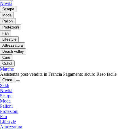
Novità
Scarpe
Moda
Palloni
Protezioni
Fan
Lifestyle
Attrezzatura
Beach volley
Cure
Outlet
Marche
Assistenza post-vendita in Francia
Pagamento sicuro
Reso facile
Cerca
Saldi
Novità
Scarpe
Moda
Palloni
Protezioni
Fan
Lifestyle
Attrezzatura