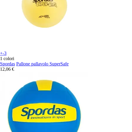
+-3
1 colori
Spordas
Pallone pallavolo SuperSafe
12,06 €