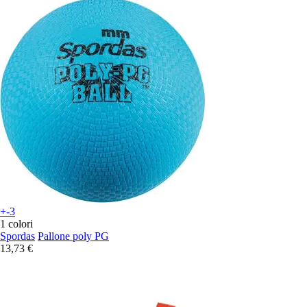
+-3
1 colori
Spordas
Pallone poly PG
13,73 €