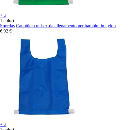
+-3
1 colori
Spordas
Canottiera unisex da allenamento per bambini in nylon
6,92 €
+-3
1 colori