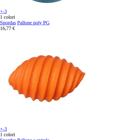
+-3
1 colori
Spordas
Pallone poly PG
16,77 €
+-3
1 colori