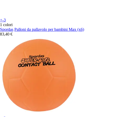
+-3
1 colori
Spordas
Palloni da pallavolo per bambini Max (x6)
83,40 €