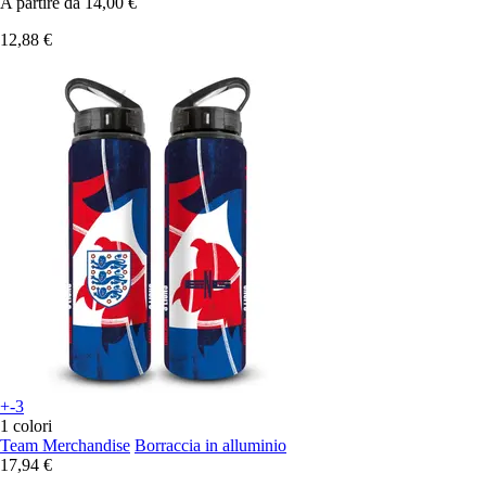
A partire da
14,00 €
12,88 €
+-3
1 colori
Team Merchandise
Borraccia in alluminio
17,94 €