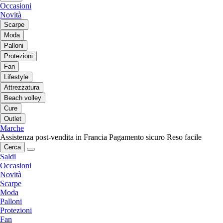
Occasioni
Novità
Scarpe
Moda
Palloni
Protezioni
Fan
Lifestyle
Attrezzatura
Beach volley
Cure
Outlet
Marche
Assistenza post-vendita in Francia
Pagamento sicuro
Reso facile
Cerca
Saldi
Occasioni
Novità
Scarpe
Moda
Palloni
Protezioni
Fan