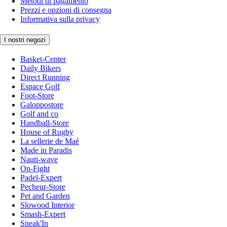
Metodi di pagamento
Prezzi e opzioni di consegna
Informativa sulla privacy
I nostri negozi
Basket-Center
Daily Bikers
Direct Running
Espace Golf
Foot-Store
Galoppostore
Golf and co
Handball-Store
House of Rugby
La sellerie de Maé
Made in Paradis
Nauti-wave
On-Fight
Padel-Expert
Pecheur-Store
Pet and Garden
Slowood Interior
Smash-Expert
Sneak'In