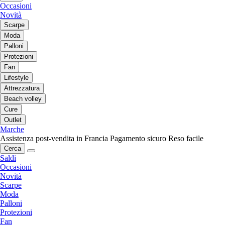
Occasioni
Novità
Scarpe
Moda
Palloni
Protezioni
Fan
Lifestyle
Attrezzatura
Beach volley
Cure
Outlet
Marche
Assistenza post-vendita in Francia
Pagamento sicuro
Reso facile
Cerca
Saldi
Occasioni
Novità
Scarpe
Moda
Palloni
Protezioni
Fan