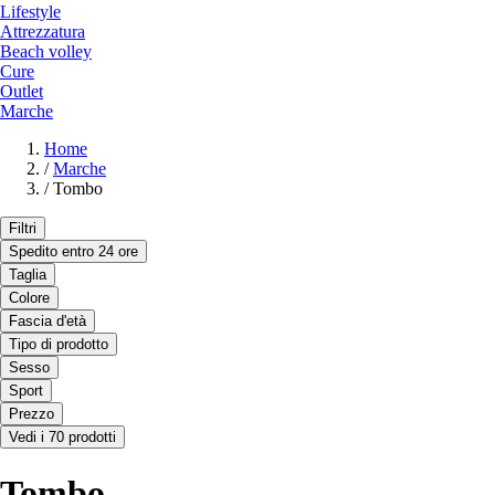
Lifestyle
Attrezzatura
Beach volley
Cure
Outlet
Marche
Home
/
Marche
/
Tombo
Filtri
Spedito entro 24 ore
Taglia
Colore
Fascia d'età
Tipo di prodotto
Sesso
Sport
Prezzo
Vedi i 70 prodotti
Tombo