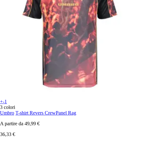
+-1
3 colori
Umbro
T-shirt Revers CrewPanel Rag
A partire da
49,99 €
36,33 €