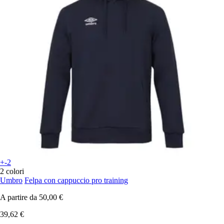
+-2
2 colori
Umbro
Felpa con cappuccio pro training
A partire da
50,00 €
39,62 €