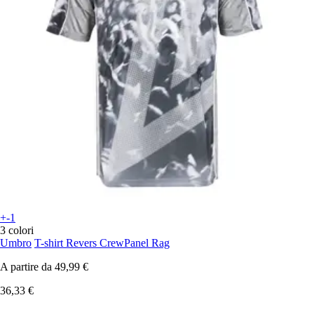
+-1
3 colori
Umbro
T-shirt Revers CrewPanel Rag
A partire da
49,99 €
36,33 €