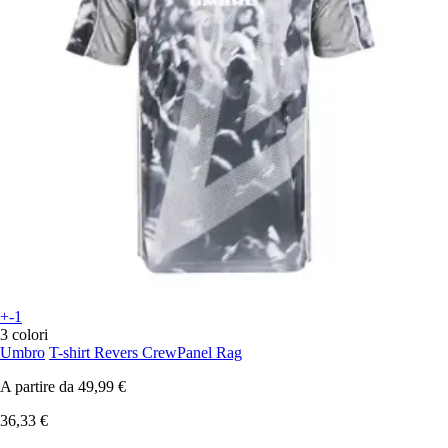
+-1
3 colori
Umbro
T-shirt Revers CrewPanel Rag
A partire da
49,99 €
36,33 €