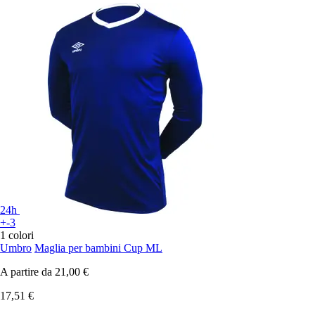
24h
+-3
1 colori
Umbro
Maglia per bambini Cup ML
A partire da
21,00 €
17,51 €