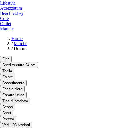
Lifestyle
Attrezzatura
Beach volley
Cure
Outlet
Marche
Home
/
Marche
/
Umbro
Filtri
Spedito entro 24 ore
Taglia
Colore
Assortimento
Fascia d'età
Caratteristica
Tipo di prodotto
Sesso
Sport
Prezzo
Vedi i 93 prodotti