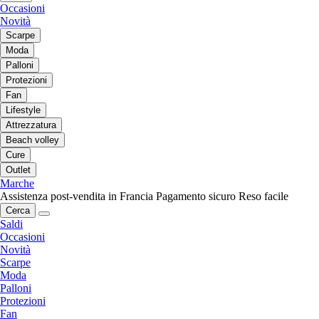
Occasioni
Novità
Scarpe
Moda
Palloni
Protezioni
Fan
Lifestyle
Attrezzatura
Beach volley
Cure
Outlet
Marche
Assistenza post-vendita in Francia
Pagamento sicuro
Reso facile
Cerca
Saldi
Occasioni
Novità
Scarpe
Moda
Palloni
Protezioni
Fan