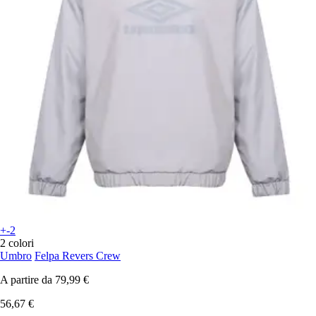
+-2
2 colori
Umbro
Felpa Revers Crew
A partire da
79,99 €
56,67 €