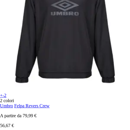
+-2
2 colori
Umbro
Felpa Revers Crew
A partire da
79,99 €
56,67 €