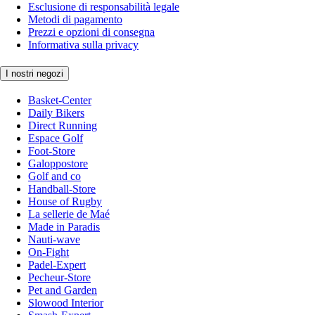
Esclusione di responsabilità legale
Metodi di pagamento
Prezzi e opzioni di consegna
Informativa sulla privacy
I nostri negozi
Basket-Center
Daily Bikers
Direct Running
Espace Golf
Foot-Store
Galoppostore
Golf and co
Handball-Store
House of Rugby
La sellerie de Maé
Made in Paradis
Nauti-wave
On-Fight
Padel-Expert
Pecheur-Store
Pet and Garden
Slowood Interior