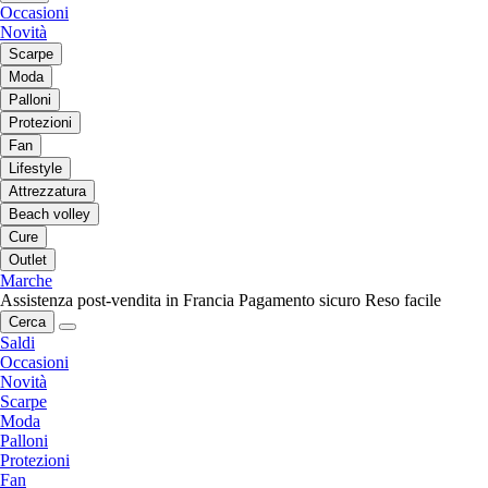
Occasioni
Novità
Scarpe
Moda
Palloni
Protezioni
Fan
Lifestyle
Attrezzatura
Beach volley
Cure
Outlet
Marche
Assistenza post-vendita in Francia
Pagamento sicuro
Reso facile
Cerca
Saldi
Occasioni
Novità
Scarpe
Moda
Palloni
Protezioni
Fan