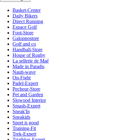
Basket-Center
Daily Bikers
Direct Running
Espace Golf
Foot-Store
Galoppostore
Golf and co
Handball-Store
House of Rugby
La sellerie de Maé
Made in Paradis
Nauti-wave
On-Fight
Padel-Expert
Pecheur-Store
Pet and Garden
Slowood Interior
Smash-Expert
Sneak'In
Sneakids
Sport is good
Training-Fit
Trek-Expert
Triathlon-Expert