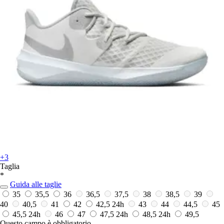
+3
Taglia
*
Guida alle taglie
35
35,5
36
36,5
37,5
38
38,5
39
40
40,5
41
42
42,5
24h
43
44
44,5
45
45,5
24h
46
47
47,5
24h
48,5
24h
49,5
Questo campo è obbligatorio