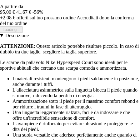
A partire da
95,00 €
41,67 €
-56%
+2,08 €
offerti sul tuo prossimo ordine
Accreditati dopo la conferma
del tuo ordine
Loading...
Descrizione
ATTENZIONE
: Questo articolo potrebbe risultare piccolo. In caso di
dubbio tra due taglie, scegliere la taglia superiore.
Le scarpe da pallavolo Nike Hyperspeed Court sono ideali per le
sportive abituali che cercano una scarpa comoda e ammortizzata.
I materiali resistenti mantengono i piedi saldamente in posizione,
anche durante i tuffi.
L'allacciatura asimmetrica sulla linguetta blocca il piede quando
si muove, riducendo la perdita di energia.
Ammortizzazione sotto il piede per il massimo comfort rebond e
per ridurre i traumi in fase di atterraggio.
Una linguetta leggermente rialzata, facile da indossare e che
offre un'incredibile sensazione di comfort.
L'avampiede è rinforzato per evitare abrasioni e proteggere le
dita dei piedi.
Una suola versatile che aderisce perfettamente anche quando ci