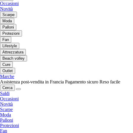
Occasioni
Novità
Scarpe
Moda
Palloni
Protezioni
Fan
Lifestyle
Attrezzatura
Beach volley
Cure
Outlet
Marche
Assistenza post-vendita in Francia
Pagamento sicuro
Reso facile
Cerca
Saldi
Occasioni
Novità
Scarpe
Moda
Palloni
Protezioni
Fan