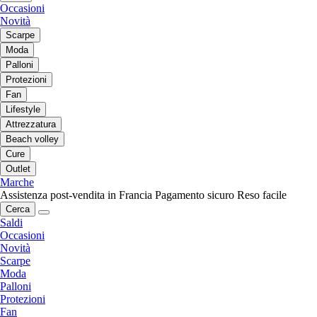
Occasioni
Novità
Scarpe
Moda
Palloni
Protezioni
Fan
Lifestyle
Attrezzatura
Beach volley
Cure
Outlet
Marche
Assistenza post-vendita in Francia
Pagamento sicuro
Reso facile
Cerca
Saldi
Occasioni
Novità
Scarpe
Moda
Palloni
Protezioni
Fan