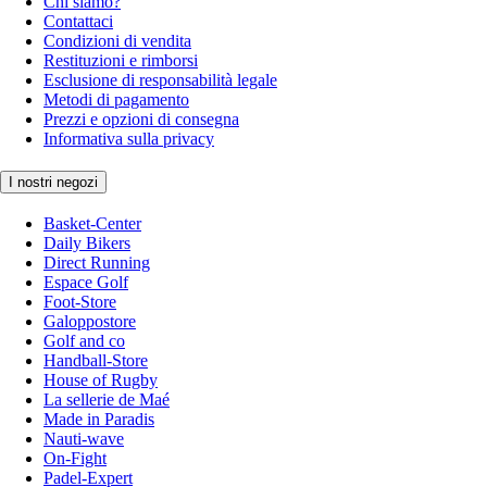
Chi siamo?
Contattaci
Condizioni di vendita
Restituzioni e rimborsi
Esclusione di responsabilità legale
Metodi di pagamento
Prezzi e opzioni di consegna
Informativa sulla privacy
I nostri negozi
Basket-Center
Daily Bikers
Direct Running
Espace Golf
Foot-Store
Galoppostore
Golf and co
Handball-Store
House of Rugby
La sellerie de Maé
Made in Paradis
Nauti-wave
On-Fight
Padel-Expert