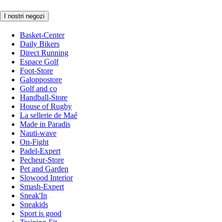
I nostri negozi
Basket-Center
Daily Bikers
Direct Running
Espace Golf
Foot-Store
Galoppostore
Golf and co
Handball-Store
House of Rugby
La sellerie de Maé
Made in Paradis
Nauti-wave
On-Fight
Padel-Expert
Pecheur-Store
Pet and Garden
Slowood Interior
Smash-Expert
Sneak'In
Sneakids
Sport is good