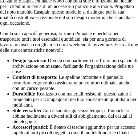
Lo zaino Eastpak Pinnacle K060 combina stile e funzionalità, ideale
per i cittadini in cerca di un accessorio pratico e alla moda. Progettato
dal noto marchio Eastpak, questo modello si distingue per la sua
qualità costruttiva eccezionale e il suo design moderno che si adatta a
ogni occasione.
Con la sua capacità generosa, lo zaino Pinnacle è perfetto per
trasportare tutti i tuoi essenziali quotidiani, sia per una giornata di
lavoro, un'uscita con gli amici o un weekend di avventure. Ecco alcune
delle sue caratteristiche notevoli:
Design spazioso:
Diversi compartimenti ti offrono uno spazio di
archiviazione ottimizzato, facilitando l'organizzazione delle tue
cose.
Comfort di trasporto:
Le spalline imbottite e il pannello
posteriore ergonomico assicurano un comfort ottimale, anche
con un carico pesante.
Durabilità:
Realizzato con materiali resistenti, questo zaino è
progettato per accompagnarti nei tuoi spostamenti quotidiani per
molti anni.
Stile versatile:
Con il suo design senza tempo, il Pinnacle si
abbina facilmente a diversi stili di abbigliamento, dal casual al
più elegante.
Accessori pratici:
È dotato di tasche aggiuntive per un accesso
rapido ai tuoi piccoli oggetti, come il tuo telefono o le chiavi.