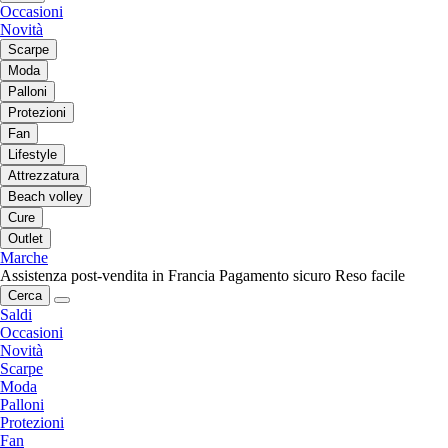
Occasioni
Novità
Scarpe
Moda
Palloni
Protezioni
Fan
Lifestyle
Attrezzatura
Beach volley
Cure
Outlet
Marche
Assistenza post-vendita in Francia
Pagamento sicuro
Reso facile
Cerca
Saldi
Occasioni
Novità
Scarpe
Moda
Palloni
Protezioni
Fan