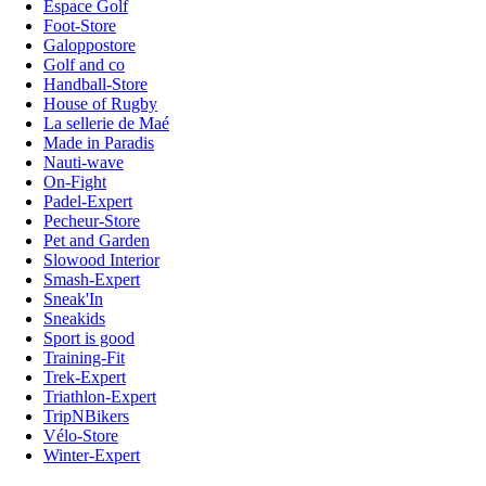
Espace Golf
Foot-Store
Galoppostore
Golf and co
Handball-Store
House of Rugby
La sellerie de Maé
Made in Paradis
Nauti-wave
On-Fight
Padel-Expert
Pecheur-Store
Pet and Garden
Slowood Interior
Smash-Expert
Sneak'In
Sneakids
Sport is good
Training-Fit
Trek-Expert
Triathlon-Expert
TripNBikers
Vélo-Store
Winter-Expert