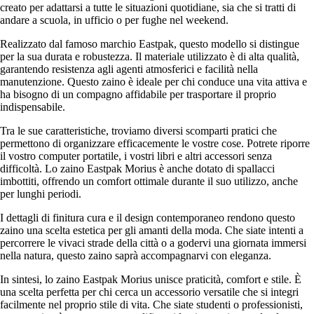
creato per adattarsi a tutte le situazioni quotidiane, sia che si tratti di
andare a scuola, in ufficio o per fughe nel weekend.
Realizzato dal famoso marchio Eastpak, questo modello si distingue
per la sua durata e robustezza. Il materiale utilizzato è di alta qualità,
garantendo resistenza agli agenti atmosferici e facilità nella
manutenzione. Questo zaino è ideale per chi conduce una vita attiva e
ha bisogno di un compagno affidabile per trasportare il proprio
indispensabile.
Tra le sue caratteristiche, troviamo diversi scomparti pratici che
permettono di organizzare efficacemente le vostre cose. Potrete riporre
il vostro computer portatile, i vostri libri e altri accessori senza
difficoltà. Lo zaino Eastpak Morius è anche dotato di spallacci
imbottiti, offrendo un comfort ottimale durante il suo utilizzo, anche
per lunghi periodi.
I dettagli di finitura cura e il design contemporaneo rendono questo
zaino una scelta estetica per gli amanti della moda. Che siate intenti a
percorrere le vivaci strade della città o a godervi una giornata immersi
nella natura, questo zaino saprà accompagnarvi con eleganza.
In sintesi, lo zaino Eastpak Morius unisce praticità, comfort e stile. È
una scelta perfetta per chi cerca un accessorio versatile che si integri
facilmente nel proprio stile di vita. Che siate studenti o professionisti,