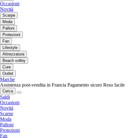
Occasioni
Novità
Scarpe
Moda
Palloni
Protezioni
Fan
Lifestyle
Attrezzatura
Beach volley
Cure
Outlet
Marche
Assistenza post-vendita in Francia
Pagamento sicuro
Reso facile
Cerca
Saldi
Occasioni
Novità
Scarpe
Moda
Palloni
Protezioni
Fan