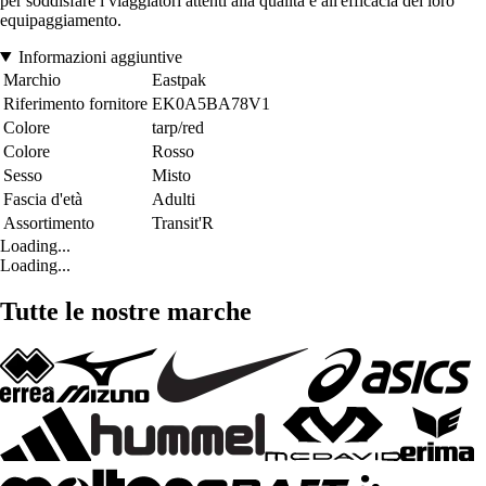
per soddisfare i viaggiatori attenti alla qualità e all'efficacia del loro
equipaggiamento.
Informazioni aggiuntive
Marchio
Eastpak
Riferimento fornitore
EK0A5BA78V1
Colore
tarp/red
Colore
Rosso
Sesso
Misto
Fascia d'età
Adulti
Assortimento
Transit'R
Loading...
Loading...
Tutte le nostre marche