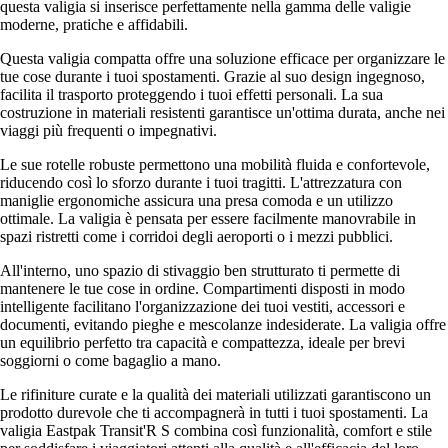
questa valigia si inserisce perfettamente nella gamma delle valigie
moderne, pratiche e affidabili.
Questa valigia compatta offre una soluzione efficace per organizzare le
tue cose durante i tuoi spostamenti. Grazie al suo design ingegnoso,
facilita il trasporto proteggendo i tuoi effetti personali. La sua
costruzione in materiali resistenti garantisce un'ottima durata, anche nei
viaggi più frequenti o impegnativi.
Le sue rotelle robuste permettono una mobilità fluida e confortevole,
riducendo così lo sforzo durante i tuoi tragitti. L'attrezzatura con
maniglie ergonomiche assicura una presa comoda e un utilizzo
ottimale. La valigia è pensata per essere facilmente manovrabile in
spazi ristretti come i corridoi degli aeroporti o i mezzi pubblici.
All'interno, uno spazio di stivaggio ben strutturato ti permette di
mantenere le tue cose in ordine. Compartimenti disposti in modo
intelligente facilitano l'organizzazione dei tuoi vestiti, accessori e
documenti, evitando pieghe e mescolanze indesiderate. La valigia offre
un equilibrio perfetto tra capacità e compattezza, ideale per brevi
soggiorni o come bagaglio a mano.
Le rifiniture curate e la qualità dei materiali utilizzati garantiscono un
prodotto durevole che ti accompagnerà in tutti i tuoi spostamenti. La
valigia Eastpak Transit'R S combina così funzionalità, comfort e stile