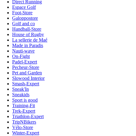
Direct Running
Espace Golf
Foot-Store
Galoppostore
Golf and co
Handball-Store
House of Rugby
La sellerie de Maé
Made in Paradis
Nauti-wave
On-Fight
Padel-Expert
Pecheur-Store
Pet and Garden
Slowood Interior
Smash-Expert
Sneak'In
Sneakids
Sport is good
Training-Fit
Trek-Expert
Triathlon-Expert
TripNBikers
Vélo-Store
Winter-Expert