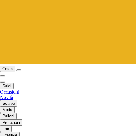
Cerca
Saldi
Occasioni
Novità
Scarpe
Moda
Palloni
Protezioni
Fan
Lifestyle