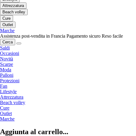
Attrezzatura
Beach volley
Cure
Outlet
Marche
Assistenza post-vendita in Francia
Pagamento sicuro
Reso facile
Cerca
Saldi
Occasioni
Novità
Scarpe
Moda
Palloni
Protezioni
Fan
Lifestyle
Attrezzatura
Beach volley
Cure
Outlet
Marche
Aggiunta al carrello...