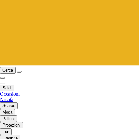
Cerca
Saldi
Occasioni
Novità
Scarpe
Moda
Palloni
Protezioni
Fan
Lifestyle