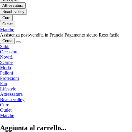
Attrezzatura
Beach volley
Cure
Outlet
Marche
Assistenza post-vendita in Francia
Pagamento sicuro
Reso facile
Cerca
Saldi
Occasioni
Novità
Scarpe
Moda
Palloni
Protezioni
Fan
Lifestyle
Attrezzatura
Beach volley
Cure
Outlet
Marche
Aggiunta al carrello...