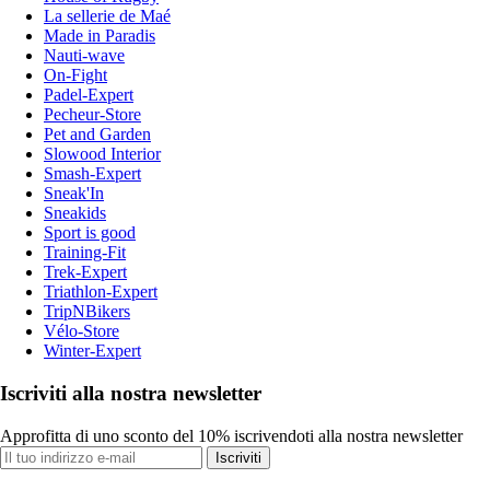
La sellerie de Maé
Made in Paradis
Nauti-wave
On-Fight
Padel-Expert
Pecheur-Store
Pet and Garden
Slowood Interior
Smash-Expert
Sneak'In
Sneakids
Sport is good
Training-Fit
Trek-Expert
Triathlon-Expert
TripNBikers
Vélo-Store
Winter-Expert
Iscriviti alla nostra newsletter
Approfitta di uno sconto del 10% iscrivendoti alla nostra newsletter
Iscriviti