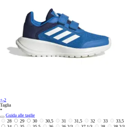
+-2
Taglia
*
Guida alle taglie
28
29
30
30,5
31
31,5
32
33
33,5
34
35
35,5
36
36 2/3
37 1/3
38
38 2/3