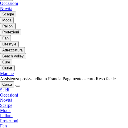
Occasioni
Novità
Scarpe
Moda
Palloni
Protezioni
Fan
Lifestyle
Attrezzatura
Beach volley
Cure
Outlet
Marche
Assistenza post-vendita in Francia
Pagamento sicuro
Reso facile
Cerca
Saldi
Occasioni
Novità
Scarpe
Moda
Palloni
Protezioni
Fan