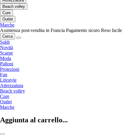
Attrezzatura
Beach volley
Cure
Outlet
Marche
Assistenza post-vendita in Francia
Pagamento sicuro
Reso facile
Cerca
Saldi
Novità
Scarpe
Moda
Palloni
Protezioni
Fan
Lifestyle
Attrezzatura
Beach volley
Cure
Outlet
Marche
Aggiunta al carrello...