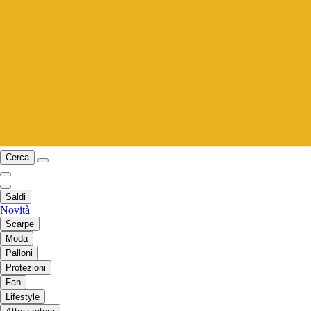
Cerca
Saldi
Novità
Scarpe
Moda
Palloni
Protezioni
Fan
Lifestyle