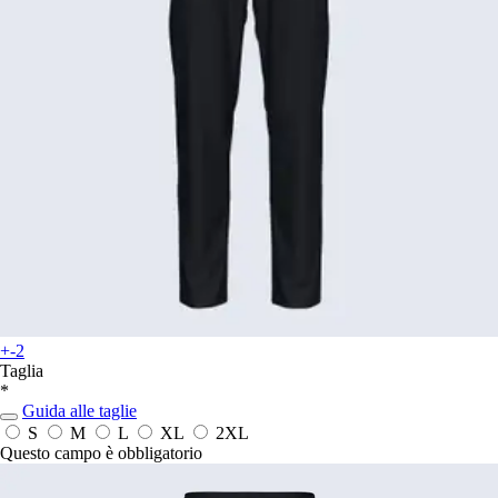
+-2
Taglia
*
Guida alle taglie
S
M
L
XL
2XL
Questo campo è obbligatorio