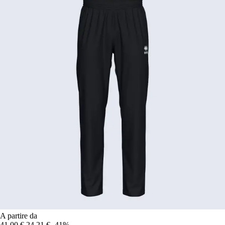
A partire da
41,00 €
24,21 €
-41%