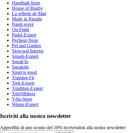
Handball-Store
House of Rugby
La sellerie de Maé
Made in Paradis
Nauti-wave
On-Fight
Padel-Expert
Pecheur-Store
Pet and Garden
Slowood Interior
Smash-Expert
Sneak'In
Sneakids
Sport is good
Training-Fit
Trek-Expert
Triathlon-Expert
TripNBikers
Vélo-Store
Winter-Expert
Iscriviti alla nostra newsletter
Approfitta di uno sconto del 10% iscrivendoti alla nostra newsletter