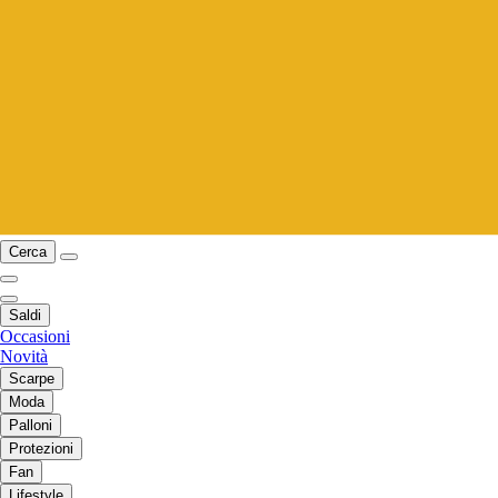
Cerca
Saldi
Occasioni
Novità
Scarpe
Moda
Palloni
Protezioni
Fan
Lifestyle