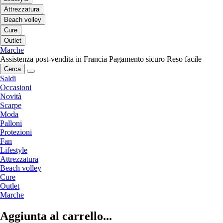
Attrezzatura
Beach volley
Cure
Outlet
Marche
Assistenza post-vendita in Francia
Pagamento sicuro
Reso facile
Cerca
Saldi
Occasioni
Novità
Scarpe
Moda
Palloni
Protezioni
Fan
Lifestyle
Attrezzatura
Beach volley
Cure
Outlet
Marche
Aggiunta al carrello...