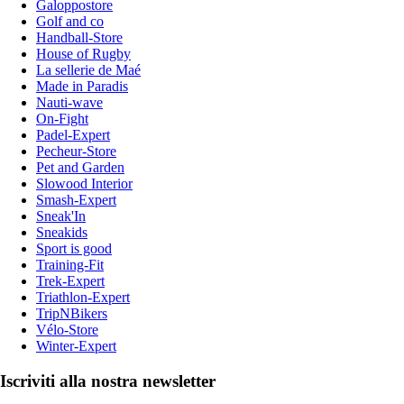
Galoppostore
Golf and co
Handball-Store
House of Rugby
La sellerie de Maé
Made in Paradis
Nauti-wave
On-Fight
Padel-Expert
Pecheur-Store
Pet and Garden
Slowood Interior
Smash-Expert
Sneak'In
Sneakids
Sport is good
Training-Fit
Trek-Expert
Triathlon-Expert
TripNBikers
Vélo-Store
Winter-Expert
Iscriviti alla nostra newsletter