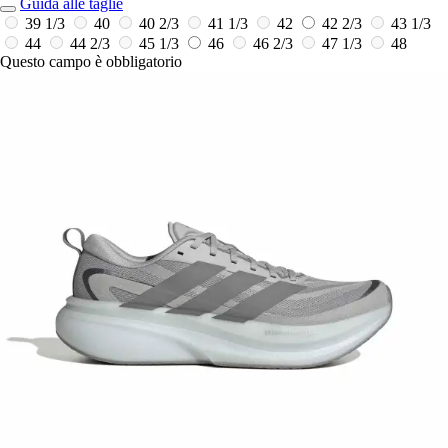
Guida alle taglie
39 1/3
40
40 2/3
41 1/3
42
42 2/3
43 1/3
44
44 2/3
45 1/3
46
46 2/3
47 1/3
48
Questo campo è obbligatorio