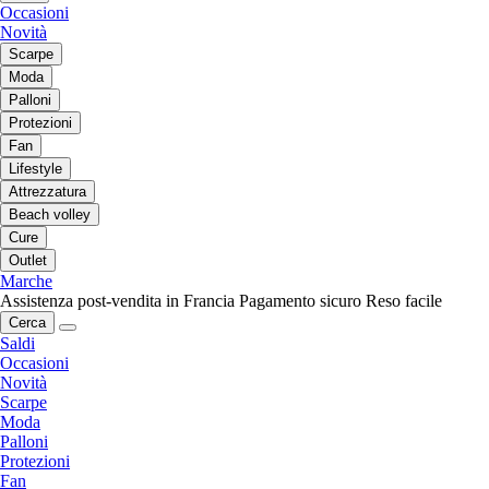
Occasioni
Novità
Scarpe
Moda
Palloni
Protezioni
Fan
Lifestyle
Attrezzatura
Beach volley
Cure
Outlet
Marche
Assistenza post-vendita in Francia
Pagamento sicuro
Reso facile
Cerca
Saldi
Occasioni
Novità
Scarpe
Moda
Palloni
Protezioni
Fan