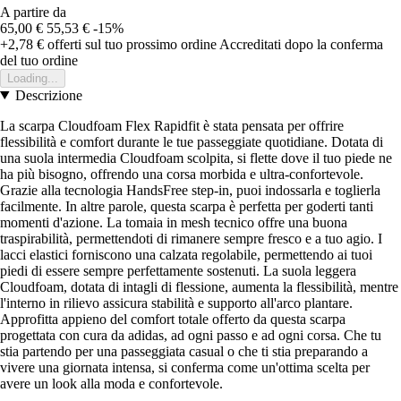
A partire da
65,00 €
55,53 €
-15%
+2,78 €
offerti sul tuo prossimo ordine
Accreditati dopo la conferma
del tuo ordine
Loading...
Descrizione
La scarpa Cloudfoam Flex Rapidfit è stata pensata per offrire
flessibilità e comfort durante le tue passeggiate quotidiane. Dotata di
una suola intermedia Cloudfoam scolpita, si flette dove il tuo piede ne
ha più bisogno, offrendo una corsa morbida e ultra-confortevole.
Grazie alla tecnologia HandsFree step-in, puoi indossarla e toglierla
facilmente. In altre parole, questa scarpa è perfetta per goderti tanti
momenti d'azione. La tomaia in mesh tecnico offre una buona
traspirabilità, permettendoti di rimanere sempre fresco e a tuo agio. I
lacci elastici forniscono una calzata regolabile, permettendo ai tuoi
piedi di essere sempre perfettamente sostenuti. La suola leggera
Cloudfoam, dotata di intagli di flessione, aumenta la flessibilità, mentre
l'interno in rilievo assicura stabilità e supporto all'arco plantare.
Approfitta appieno del comfort totale offerto da questa scarpa
progettata con cura da adidas, ad ogni passo e ad ogni corsa. Che tu
stia partendo per una passeggiata casual o che ti stia preparando a
vivere una giornata intensa, si conferma come un'ottima scelta per
avere un look alla moda e confortevole.