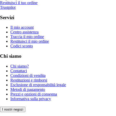
Restituisci il tuo ordine
Trustpilot
Servizi
Il mio account
Centro assistenza
Traccia il mio ordine
Restituisci il mio ordine
Codici sconto
Chi siamo
Chi siamo?
Contattaci
Condizioni di vendita
Restituzioni e rimborsi
Esclusione di responsabilità legale
Metodi di pagamento
Prezzi e opzioni di consegna
Informativa sulla privacy
I nostri negozi