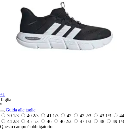
+1
Taglia
*
Guida alle taglie
39 1/3
40 2/3
41 1/3
42
42 2/3
43 1/3
44
44 2/3
45 1/3
46
46 2/3
47 1/3
48
49 1/3
Questo campo è obbligatorio