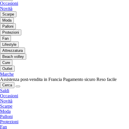
Occasioni
Novità
Scarpe
Moda
Palloni
Protezioni
Fan
Lifestyle
Attrezzatura
Beach volley
Cure
Outlet
Marche
Assistenza post-vendita in Francia
Pagamento sicuro
Reso facile
Cerca
Saldi
Occasioni
Novità
Scarpe
Moda
Palloni
Protezioni
Fan