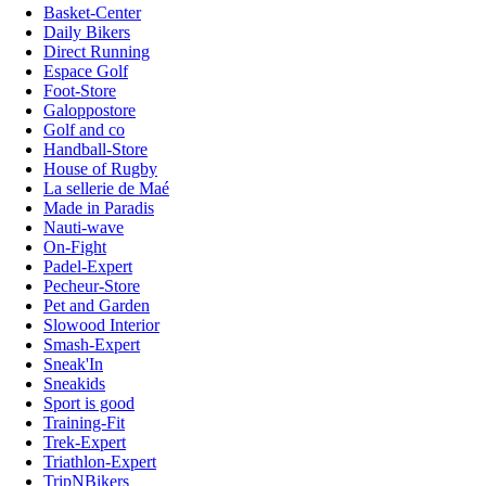
Basket-Center
Daily Bikers
Direct Running
Espace Golf
Foot-Store
Galoppostore
Golf and co
Handball-Store
House of Rugby
La sellerie de Maé
Made in Paradis
Nauti-wave
On-Fight
Padel-Expert
Pecheur-Store
Pet and Garden
Slowood Interior
Smash-Expert
Sneak'In
Sneakids
Sport is good
Training-Fit
Trek-Expert
Triathlon-Expert
TripNBikers