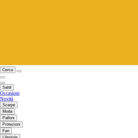
Cerca
Saldi
Occasioni
Novità
Scarpe
Moda
Palloni
Protezioni
Fan
Lifestyle