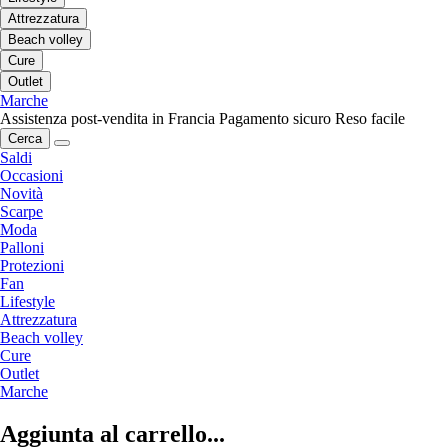
Attrezzatura
Beach volley
Cure
Outlet
Marche
Assistenza post-vendita in Francia
Pagamento sicuro
Reso facile
Cerca
Saldi
Occasioni
Novità
Scarpe
Moda
Palloni
Protezioni
Fan
Lifestyle
Attrezzatura
Beach volley
Cure
Outlet
Marche
Aggiunta al carrello...