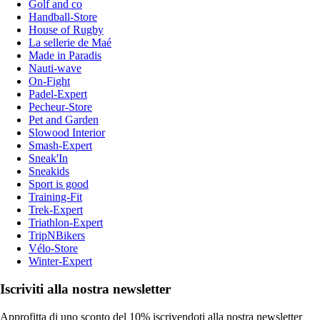
Golf and co
Handball-Store
House of Rugby
La sellerie de Maé
Made in Paradis
Nauti-wave
On-Fight
Padel-Expert
Pecheur-Store
Pet and Garden
Slowood Interior
Smash-Expert
Sneak'In
Sneakids
Sport is good
Training-Fit
Trek-Expert
Triathlon-Expert
TripNBikers
Vélo-Store
Winter-Expert
Iscriviti alla nostra newsletter
Approfitta di uno sconto del 10% iscrivendoti alla nostra newsletter