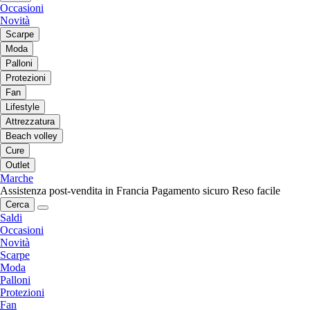
Occasioni
Novità
Scarpe
Moda
Palloni
Protezioni
Fan
Lifestyle
Attrezzatura
Beach volley
Cure
Outlet
Marche
Assistenza post-vendita in Francia
Pagamento sicuro
Reso facile
Cerca
Saldi
Occasioni
Novità
Scarpe
Moda
Palloni
Protezioni
Fan