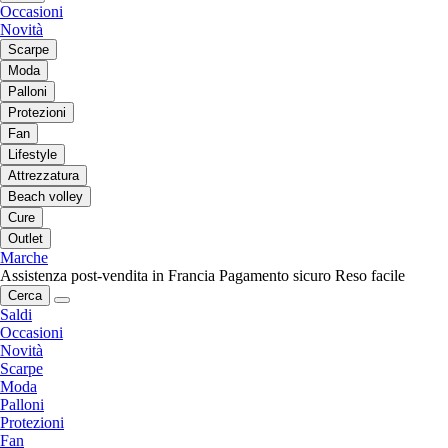
Occasioni
Novità
Scarpe
Moda
Palloni
Protezioni
Fan
Lifestyle
Attrezzatura
Beach volley
Cure
Outlet
Marche
Assistenza post-vendita in Francia
Pagamento sicuro
Reso facile
Cerca
Saldi
Occasioni
Novità
Scarpe
Moda
Palloni
Protezioni
Fan