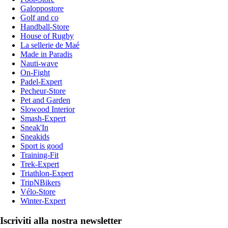
Galoppostore
Golf and co
Handball-Store
House of Rugby
La sellerie de Maé
Made in Paradis
Nauti-wave
On-Fight
Padel-Expert
Pecheur-Store
Pet and Garden
Slowood Interior
Smash-Expert
Sneak'In
Sneakids
Sport is good
Training-Fit
Trek-Expert
Triathlon-Expert
TripNBikers
Vélo-Store
Winter-Expert
Iscriviti alla nostra newsletter