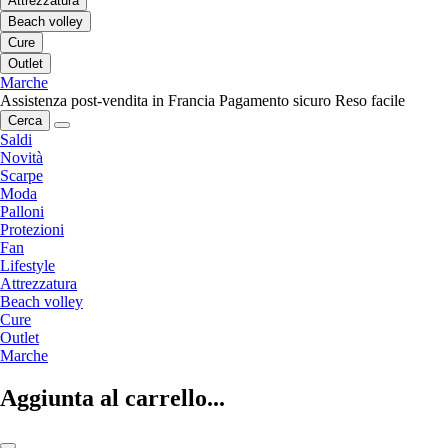
Attrezzatura
Beach volley
Cure
Outlet
Marche
Assistenza post-vendita in Francia
Pagamento sicuro
Reso facile
Cerca
Saldi
Novità
Scarpe
Moda
Palloni
Protezioni
Fan
Lifestyle
Attrezzatura
Beach volley
Cure
Outlet
Marche
Aggiunta al carrello...