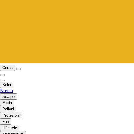
Cerca
Saldi
Novità
Scarpe
Moda
Palloni
Protezioni
Fan
Lifestyle