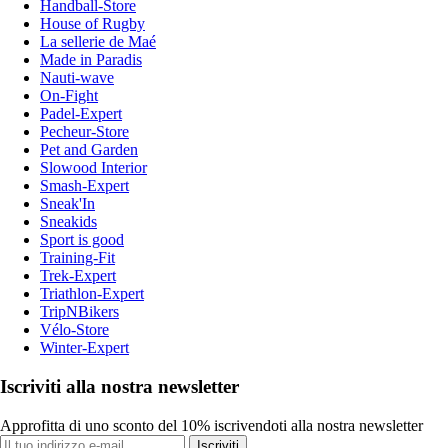
Handball-Store
House of Rugby
La sellerie de Maé
Made in Paradis
Nauti-wave
On-Fight
Padel-Expert
Pecheur-Store
Pet and Garden
Slowood Interior
Smash-Expert
Sneak'In
Sneakids
Sport is good
Training-Fit
Trek-Expert
Triathlon-Expert
TripNBikers
Vélo-Store
Winter-Expert
Iscriviti alla nostra newsletter
Approfitta di uno sconto del 10% iscrivendoti alla nostra newsletter
Iscriviti