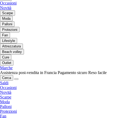
Occasioni
Novità
Scarpe
Moda
Palloni
Protezioni
Fan
Lifestyle
Attrezzatura
Beach volley
Cure
Outlet
Marche
Assistenza post-vendita in Francia
Pagamento sicuro
Reso facile
Cerca
Saldi
Occasioni
Novità
Scarpe
Moda
Palloni
Protezioni
Fan