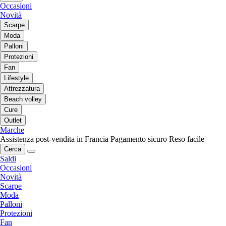
Occasioni
Novità
Scarpe
Moda
Palloni
Protezioni
Fan
Lifestyle
Attrezzatura
Beach volley
Cure
Outlet
Marche
Assistenza post-vendita in Francia
Pagamento sicuro
Reso facile
Cerca
Saldi
Occasioni
Novità
Scarpe
Moda
Palloni
Protezioni
Fan