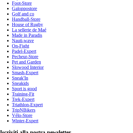
Foot-Store
Galoppostore
Golf and co
Handball-Store
House of Rugby
La sellerie de Maé
Made in Paradis
Nauti-wave
On-Fight
Padel-Expert
Pecheur-Store
Pet and Garden
Slowood Interior
Smash-Expert
Sneak'In
Sneakids
Sport is good
Training-Fit
Trek-Expert
Triathlon-Expert
TripNBikers
Vélo-Store
Winter-Expert
Iscriviti alla nostra newsletter