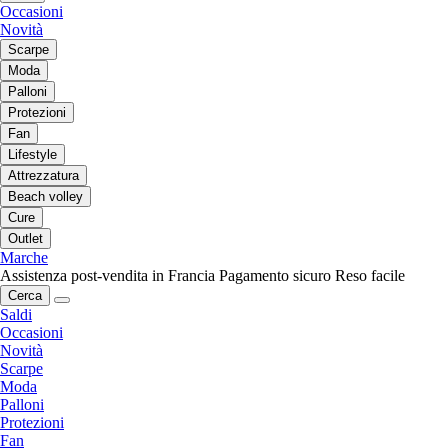
Occasioni
Novità
Scarpe
Moda
Palloni
Protezioni
Fan
Lifestyle
Attrezzatura
Beach volley
Cure
Outlet
Marche
Assistenza post-vendita in Francia
Pagamento sicuro
Reso facile
Cerca
Saldi
Occasioni
Novità
Scarpe
Moda
Palloni
Protezioni
Fan