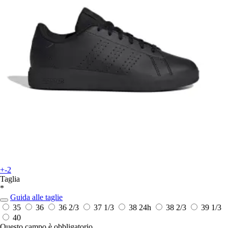
+-2
Taglia
*
Guida alle taglie
35
36
36 2/3
37 1/3
38
24h
38 2/3
39 1/3
40
Questo campo è obbligatorio