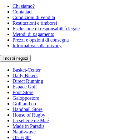
Chi siamo?
Contattaci
Condizioni di vendita
Restituzioni e rimborsi
Esclusione di responsabilità legale
Metodi di pagamento
Prezzi e opzioni di consegna
Informativa sulla privacy
I nostri negozi
Basket-Center
Daily Bikers
Direct Running
Espace Golf
Foot-Store
Galoppostore
Golf and co
Handball-Store
House of Rugby
La sellerie de Maé
Made in Paradis
Nauti-wave
On-Fight