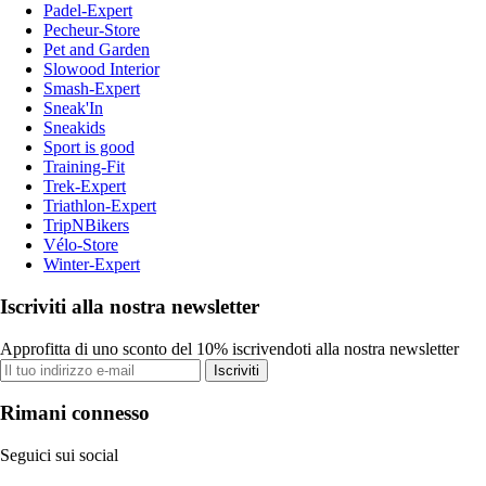
Padel-Expert
Pecheur-Store
Pet and Garden
Slowood Interior
Smash-Expert
Sneak'In
Sneakids
Sport is good
Training-Fit
Trek-Expert
Triathlon-Expert
TripNBikers
Vélo-Store
Winter-Expert
Iscriviti alla nostra newsletter
Approfitta di uno sconto del 10% iscrivendoti alla nostra newsletter
Iscriviti
Rimani connesso
Seguici sui social