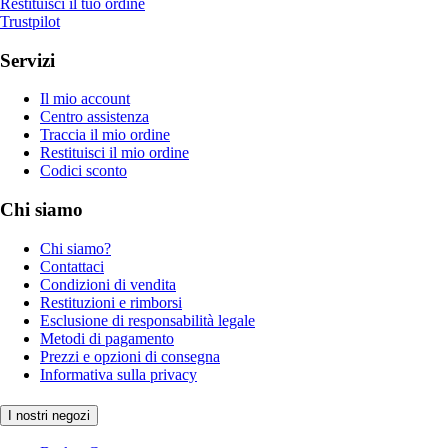
Restituisci il tuo ordine
Trustpilot
Servizi
Il mio account
Centro assistenza
Traccia il mio ordine
Restituisci il mio ordine
Codici sconto
Chi siamo
Chi siamo?
Contattaci
Condizioni di vendita
Restituzioni e rimborsi
Esclusione di responsabilità legale
Metodi di pagamento
Prezzi e opzioni di consegna
Informativa sulla privacy
I nostri negozi