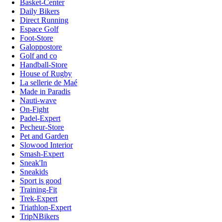
Basket-Center
Daily Bikers
Direct Running
Espace Golf
Foot-Store
Galoppostore
Golf and co
Handball-Store
House of Rugby
La sellerie de Maé
Made in Paradis
Nauti-wave
On-Fight
Padel-Expert
Pecheur-Store
Pet and Garden
Slowood Interior
Smash-Expert
Sneak'In
Sneakids
Sport is good
Training-Fit
Trek-Expert
Triathlon-Expert
TripNBikers