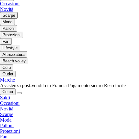
Occasioni
Novità
Scarpe
Moda
Palloni
Protezioni
Fan
Lifestyle
Attrezzatura
Beach volley
Cure
Outlet
Marche
Assistenza post-vendita in Francia
Pagamento sicuro
Reso facile
Cerca
Saldi
Occasioni
Novità
Scarpe
Moda
Palloni
Protezioni
Fan