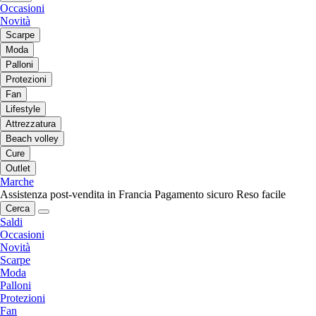
Occasioni
Novità
Scarpe
Moda
Palloni
Protezioni
Fan
Lifestyle
Attrezzatura
Beach volley
Cure
Outlet
Marche
Assistenza post-vendita in Francia
Pagamento sicuro
Reso facile
Cerca
Saldi
Occasioni
Novità
Scarpe
Moda
Palloni
Protezioni
Fan