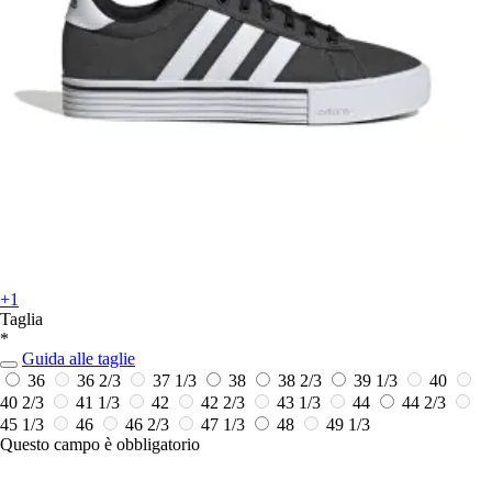
+1
Taglia
*
Guida alle taglie
36
36 2/3
37 1/3
38
38 2/3
39 1/3
40
40 2/3
41 1/3
42
42 2/3
43 1/3
44
44 2/3
45 1/3
46
46 2/3
47 1/3
48
49 1/3
Questo campo è obbligatorio