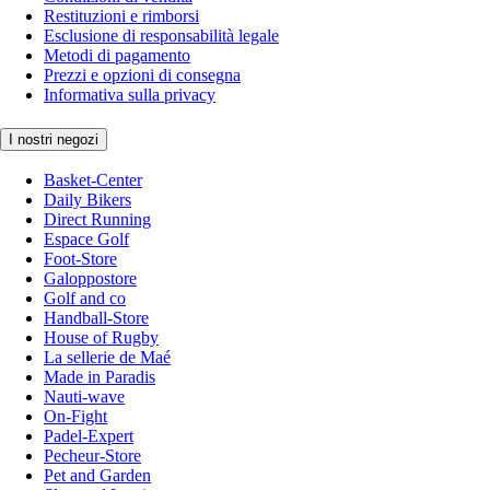
Restituzioni e rimborsi
Esclusione di responsabilità legale
Metodi di pagamento
Prezzi e opzioni di consegna
Informativa sulla privacy
I nostri negozi
Basket-Center
Daily Bikers
Direct Running
Espace Golf
Foot-Store
Galoppostore
Golf and co
Handball-Store
House of Rugby
La sellerie de Maé
Made in Paradis
Nauti-wave
On-Fight
Padel-Expert
Pecheur-Store
Pet and Garden