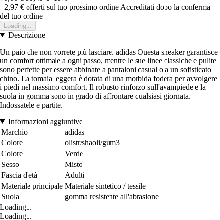
+2,97 €
offerti sul tuo prossimo ordine
Accreditati dopo la conferma
del tuo ordine
Loading...
Descrizione
Un paio che non vorrete più lasciare. adidas Questa sneaker garantisce
un comfort ottimale a ogni passo, mentre le sue linee classiche e pulite
sono perfette per essere abbinate a pantaloni casual o a un sofisticato
chino. La tomaia leggera è dotata di una morbida fodera per avvolgere
i piedi nel massimo comfort. Il robusto rinforzo sull'avampiede e la
suola in gomma sono in grado di affrontare qualsiasi giornata.
Indossatele e partite.
Informazioni aggiuntive
Marchio
adidas
Colore
olistr/shaoli/gum3
Colore
Verde
Sesso
Misto
Fascia d'età
Adulti
Materiale principale
Materiale sintetico / tessile
Suola
gomma resistente all'abrasione
Loading...
Loading...