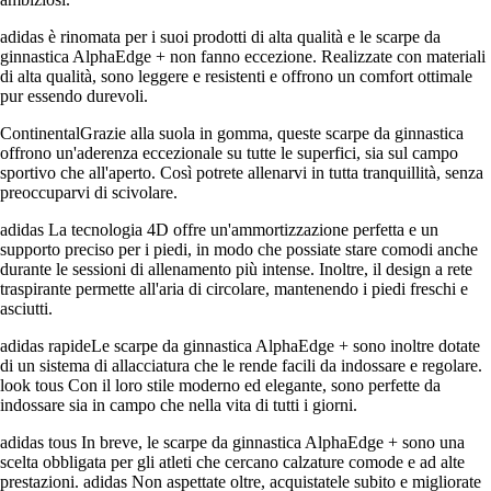
adidas è rinomata per i suoi prodotti di alta qualità e le scarpe da
ginnastica AlphaEdge + non fanno eccezione. Realizzate con materiali
di alta qualità, sono leggere e resistenti e offrono un comfort ottimale
pur essendo durevoli.
ContinentalGrazie alla suola in gomma, queste scarpe da ginnastica
offrono un'aderenza eccezionale su tutte le superfici, sia sul campo
sportivo che all'aperto. Così potrete allenarvi in tutta tranquillità, senza
preoccuparvi di scivolare.
adidas La tecnologia 4D offre un'ammortizzazione perfetta e un
supporto preciso per i piedi, in modo che possiate stare comodi anche
durante le sessioni di allenamento più intense. Inoltre, il design a rete
traspirante permette all'aria di circolare, mantenendo i piedi freschi e
asciutti.
adidas rapideLe scarpe da ginnastica AlphaEdge + sono inoltre dotate
di un sistema di allacciatura che le rende facili da indossare e regolare.
look tous Con il loro stile moderno ed elegante, sono perfette da
indossare sia in campo che nella vita di tutti i giorni.
adidas tous In breve, le scarpe da ginnastica AlphaEdge + sono una
scelta obbligata per gli atleti che cercano calzature comode e ad alte
prestazioni. adidas Non aspettate oltre, acquistatele subito e migliorate