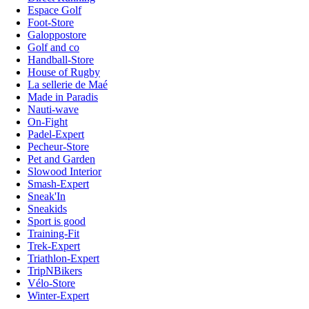
Espace Golf
Foot-Store
Galoppostore
Golf and co
Handball-Store
House of Rugby
La sellerie de Maé
Made in Paradis
Nauti-wave
On-Fight
Padel-Expert
Pecheur-Store
Pet and Garden
Slowood Interior
Smash-Expert
Sneak'In
Sneakids
Sport is good
Training-Fit
Trek-Expert
Triathlon-Expert
TripNBikers
Vélo-Store
Winter-Expert