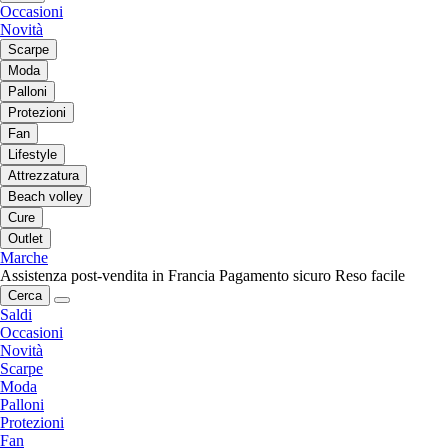
Occasioni
Novità
Scarpe
Moda
Palloni
Protezioni
Fan
Lifestyle
Attrezzatura
Beach volley
Cure
Outlet
Marche
Assistenza post-vendita in Francia
Pagamento sicuro
Reso facile
Cerca
Saldi
Occasioni
Novità
Scarpe
Moda
Palloni
Protezioni
Fan