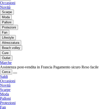
Occasioni
Novità
Scarpe
Moda
Palloni
Protezioni
Fan
Lifestyle
Attrezzatura
Beach volley
Cure
Outlet
Marche
Assistenza post-vendita in Francia
Pagamento sicuro
Reso facile
Cerca
Saldi
Occasioni
Novità
Scarpe
Moda
Palloni
Protezioni
Fan