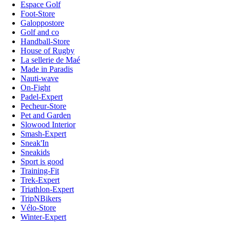
Espace Golf
Foot-Store
Galoppostore
Golf and co
Handball-Store
House of Rugby
La sellerie de Maé
Made in Paradis
Nauti-wave
On-Fight
Padel-Expert
Pecheur-Store
Pet and Garden
Slowood Interior
Smash-Expert
Sneak'In
Sneakids
Sport is good
Training-Fit
Trek-Expert
Triathlon-Expert
TripNBikers
Vélo-Store
Winter-Expert